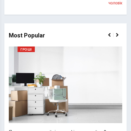
чоловік
Most Popular
ГРОШІ
Перш
пере