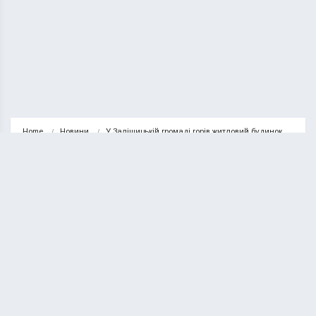
Home
Новини
У Заліщицькій громаді горів житловий будинок
НОВИНИ
У Заліщицькій громаді горів
житловий будинок
КУРИЛО ОЛЕГ
28.06.2023
1 minute read