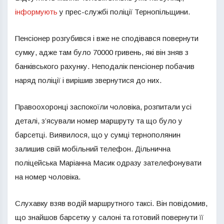
інформують
у прес-службі поліції Тернопільщини.
Пенсіонер розгубився і вже не сподівався повернути
сумку, адже там було 70000 гривень, які він зняв з
банківського рахунку. Неподалік пенсіонер побачив
наряд поліції і вирішив звернутися до них.
Правоохоронці заспокоїли чоловіка, розпитали усі
деталі, з’ясували номер маршруту та що було у
барсетці. Виявилося, що у сумці тернополянин
залишив свій мобільний телефон. Дільнична
поліцейська Маріанна Масик одразу зателефонувати
на номер чоловіка.
Слухавку взяв водій маршрутного таксі. Він повідомив,
що знайшов барсетку у салоні та готовий повернути її