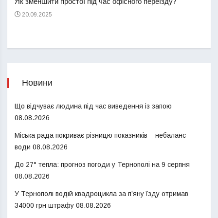
Як зменшити простої під час офісного переїзду?
21
20.09.2025
Новини
Що відчуває людина під час виведення із запою
08.08.2026
Міська рада покриває різницю показників – небаланс
води
08.08.2026
До 27° тепла: прогноз погоди у Тернополі на 9 серпня
08.08.2026
У Тернополі водій квадроцикла за п’яну їзду отримав
34000 грн штрафу
08.08.2026