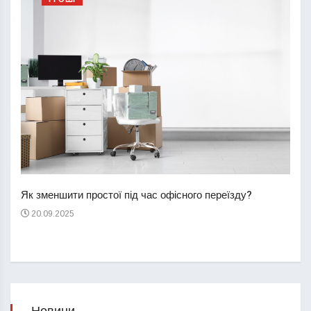
Перш
пере
Як зменшити простої під час офісного переїзду?
21
20.09.2025