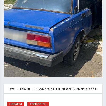
Home
Новини
У Великих Гаях п’яний водій “Жигулів” скоїв ДТП
НОВИНИ
ТЕРНОПІЛЬ