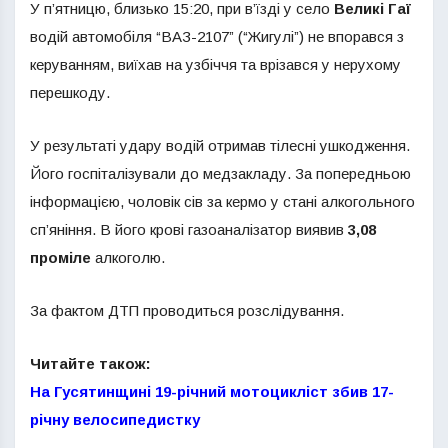
У п’ятницю, близько 15:20, при в’їзді у село
Великі Гаї
водій автомобіля “ВАЗ-2107” (“Жигулі”) не впорався з
керуванням, виїхав на узбіччя та врізався у нерухому
перешкоду.
У результаті удару водій отримав тілесні ушкодження.
Його госпіталізували до медзакладу. За попередньою
інформацією, чоловік сів за кермо у стані алкогольного
сп’яніння. В його крові газоаналізатор виявив
3,08
проміле
алкоголю.
За фактом ДТП проводиться розслідування.
Читайте також:
На Гусятинщині 19-річний мотоцикліст збив 17-
річну велосипедистку