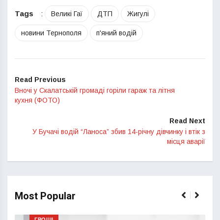
Tags
:
Великі Гаї
ДТП
Жигулі
новини Тернополя
п'яний водій
Read Previous
Вночі у Скалатській громаді горіли гараж та літня
кухня (ФОТО)
Read Next
У Бучачі водій “Ланоса” збив 14-річну дівчинку і втік з
місця аварії
Most Popular
ГРОШІ