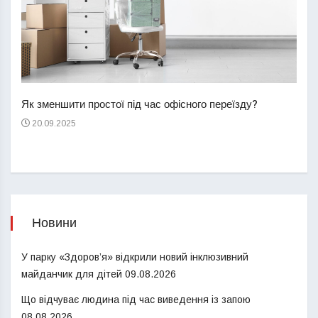
Перш
пере
Як зменшити простої під час офісного переїзду?
21
20.09.2025
Новини
У парку «Здоров’я» відкрили новий інклюзивний
майданчик для дітей
09.08.2026
Що відчуває людина під час виведення із запою
08.08.2026