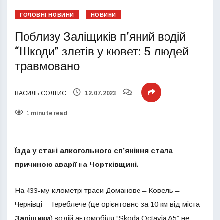
ГОЛОВНІ НОВИНИ
НОВИНИ
Поблизу Заліщиків п’яний водій
“Шкоди” злетів у кювет: 5 людей
травмовано
ВАСИЛЬ СОЛТИС
12.07.2023
1 minute read
Їзда у стані алкогольного сп’яніння стала
причиною аварії на Чортківщині.
На 433-му кілометрі траси Доманове – Ковель –
Чернівці – Тереблече (це орієнтовно за 10 км від міста
Заліщики
) водій автомобіля “Skoda Octavia A5” не