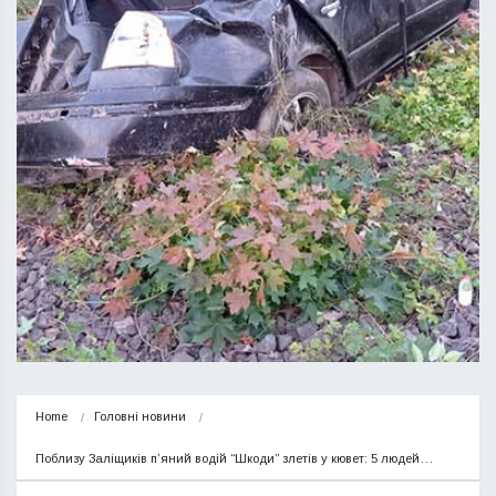
Home
Головні новини
Поблизу Заліщиків п’яний водій “Шкоди” злетів у кювет: 5 людей…