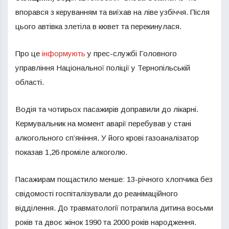
впорався з керуванням та виїхав на ліве узбіччя. Після
цього автівка злетіла в кювет та перекинулася.
Про це
інформують
у прес-службі Головного
управління Національної поліції у Тернопільській
області.
Водія та чотирьох пасажирів доправили до лікарні.
Кермувальник на момент аварії перебував у стані
алкогольного сп’яніння. У його крові газоаналізатор
показав 1,26 проміле алкоголю.
Пасажирам пощастило менше: 13-річного хлопчика без
свідомості госпіталізували до реанімаційного
відділення. До травматології потрапила дитина восьми
років та двоє жінок 1990 та 2000 років народження.