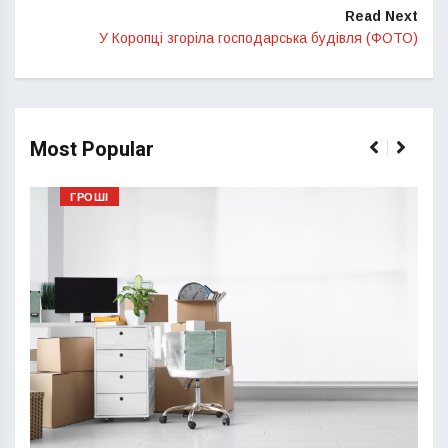
Read Next
У Коропці згоріла господарська будівля (ФОТО)
Most Popular
ГРОШІ
Перш