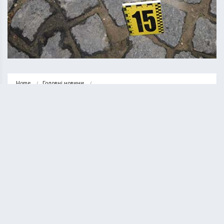
Home
Головні новини
У селі поблизу Тернополя трапилося жорстоке вбивство
ГОЛОВНІ НОВИНИ
НОВИНИ
У селі поблизу Тернополя
трапилося жорстоке вбивство
КУРИЛО ОЛЕГ
11.07.2023
1 minute read