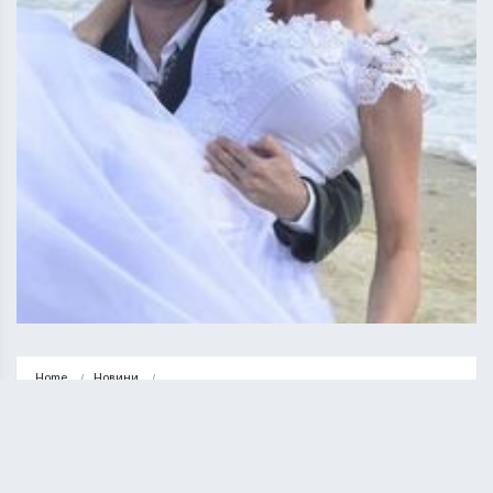
Home
Новини
Її батько та мати загинули від рук окупантів, а сама…
НОВИНИ
СУСПІЛЬСТВО