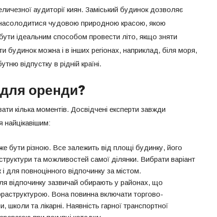
еличезної аудиторії киян. Заміський будинок дозволяє
а насолодитися чудовою природною красою, якою
бути ідеальним способом провести літо, якщо зняти
и будинок можна і в інших регіонах, наприклад, біля моря,
тню відпустку в рідній країні.
 для оренди?
ати кілька моментів. Досвідчені експерти завжди
я найцікавішим:
же бути різною. Все залежить від площі будинку, його
структури та можливостей самої ділянки. Вибрати варіант
і для повноцінного відпочинку за містом.
ля відпочинку зазвичай обирають у районах, що
фраструктурою. Вона повинна включати торгово-
и, школи та лікарні. Наявність гарної транспортної