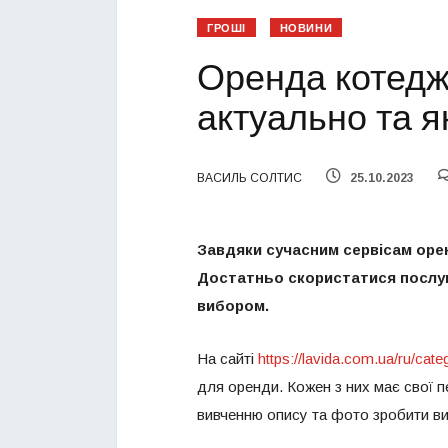
ГРОШІ
НОВИНИ
Оренда котеджі
актуально та я
ВАСИЛЬ СОЛТИС
25.10.2023
Завдяки сучасним сервісам оре
Достатньо скористатися послуга
вибором.
На сайті
https://lavida.com.ua/ru/ca
для оренди. Кожен з них має свої п
вивченню опису та фото зробити ви