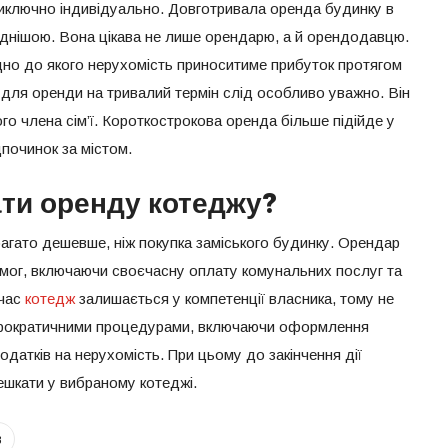
иключно індивідуально. Довготривала оренда будинку в
гіднішою. Вона цікава не лише орендарю, а й орендодавцю.
ідно до якого нерухомість приноситиме прибуток протягом
 для оренди на тривалий термін слід особливо уважно. Він
о члена сім’ї. Короткострокова оренда більше підійде у
починок за містом.
ти оренду котеджу?
багато дешевше, ніж покупка заміського будинку. Орендар
имог, включаючи своєчасну оплату комунальних послуг та
час
котедж
залишається у компетенції власника, тому не
бюрократичними процедурами, включаючи оформлення
одатків на нерухомість. При цьому до закінчення дії
шкати у вибраному котеджі.
в