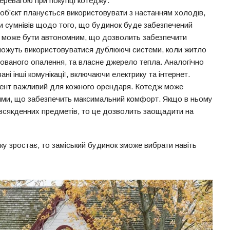
еревагою при покупці котеджу.
об’єкт планується використовувати з настанням холодів,
и сумнівів щодо того, що будинок буде забезпечений
я може бути автономним, що дозволить забезпечити
можуть використовуватися дублюючі системи, коли житло
ованого опалення, та власне джерело тепла. Аналогічно
ні інші комунікації, включаючи електрику та інтернет.
ент важливий для кожного орендаря. Котедж може
лями, що забезпечить максимальний комфорт. Якщо в ньому
овсякденних предметів, то це дозволить заощадити на
нку зростає, то заміський будинок зможе вибрати навіть