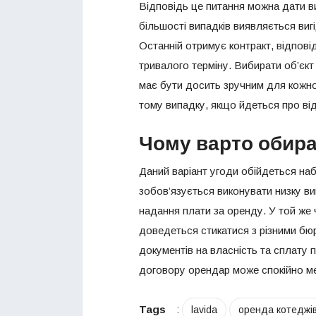
Відповідь це питання можна дати в
більшості випадків виявляється ви
Останній отримує контракт, відпов
тривалого терміну. Вибирати об’єкт
має бути досить зручним для кожног
тому випадку, якщо йдеться про від
Чому варто обира
Даний варіант угоди обійдеться на
зобов’язується виконувати низку в
надання плати за оренду. У той же 
доведеться стикатися з різними 
документів на власність та сплату п
договору орендар може спокійно ме
Tags
:
lavida
оренда котеджі