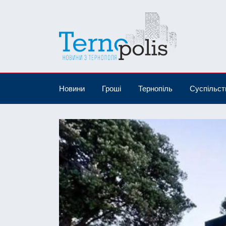
Новини
Гроші
Тернопіль
Суспільст