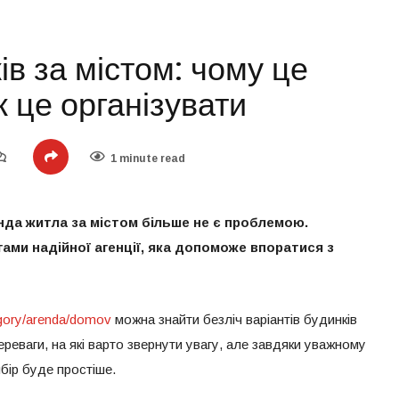
в за містом: чому це
к це організувати
1 minute read
нда житла за містом більше не є проблемою.
ми надійної агенції, яка допоможе впоратися з
tegory/arenda/domov
можна знайти безліч варіантів будинків
ереваги, на які варто звернути увагу, але завдяки уважному
бір буде простіше.