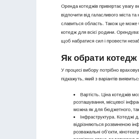
Оренда котеджів привертає увагу в
відпочити від галасливого міста т
славиться область. Також це може 
котедж для всієї родини. Орендуват
щоб набратися сил і провести незабу
Як обрати котедж
У процесі вибору потрібно враховув
підкажуть, який з варіантів виявитьс
Вартість. Ціна котеджів мо
розташування, місцевої інфра
можна як для бюджетного, так 
Інфраструктура. Котеджі д
відрізняються розвиненою ін
розважальні об’єкти, кінотеатр