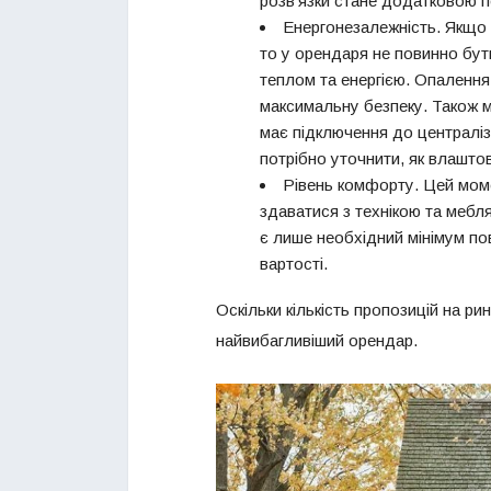
розв’язки стане додатковою п
Енергонезалежність. Якщо 
то у орендаря не повинно бут
теплом та енергією. Опаленн
максимальну безпеку. Також 
має підключення до централіз
потрібно уточнити, як влаштова
Рівень комфорту. Цей мом
здаватися з технікою та меб
є лише необхідний мінімум п
вартості.
Оскільки кількість пропозицій на ри
найвибагливіший орендар.