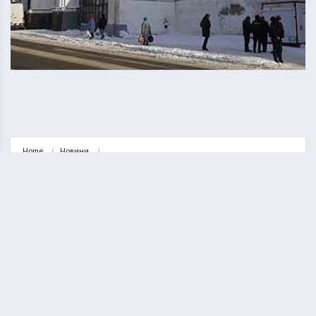
Home
Новини
Свято-Миколаївський собор у Кременці повернули у власність держави
НОВИНИ
СУСПІЛЬСТВО
Свято-Миколаївський собор у
Кременці повернули у власність
держави