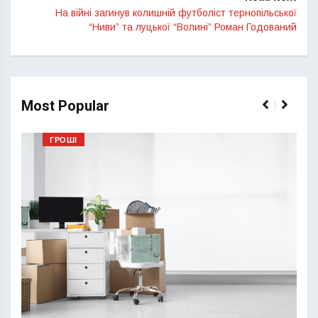
На війні загинув колишній футболіст тернопільської
“Ниви” та луцької “Волині” Роман Годований
Most Popular
ГРОШІ
Перш