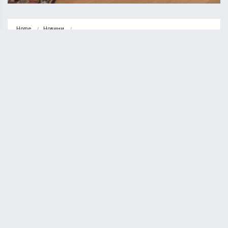
Home
Новини
Commercial Advantages: Elevating Business with High-Performance Heat 
Pump Water Heaters
НОВИНИ
СВІТ
Commercial Advantages: Elevating
Business with High-Performance
Heat Pump Water Heaters
КУРИЛО ОЛЕГ
09.07.2024
3 minute read