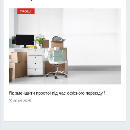
ГРОШІ
Перш
пере
Як зменшити простої під час офісного переїзду?
21
20.09.2025