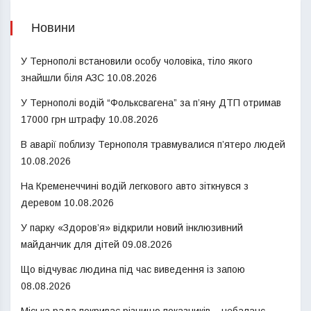
Новини
У Тернополі встановили особу чоловіка, тіло якого
знайшли біля АЗС
10.08.2026
У Тернополі водій “Фольксвагена” за п’яну ДТП отримав
17000 грн штрафу
10.08.2026
В аварії поблизу Тернополя травмувалися п’ятеро людей
10.08.2026
На Кременеччині водій легкового авто зіткнувся з
деревом
10.08.2026
У парку «Здоров’я» відкрили новий інклюзивний
майданчик для дітей
09.08.2026
Що відчуває людина під час виведення із запою
08.08.2026
Міська рада покриває різницю показників – небаланс