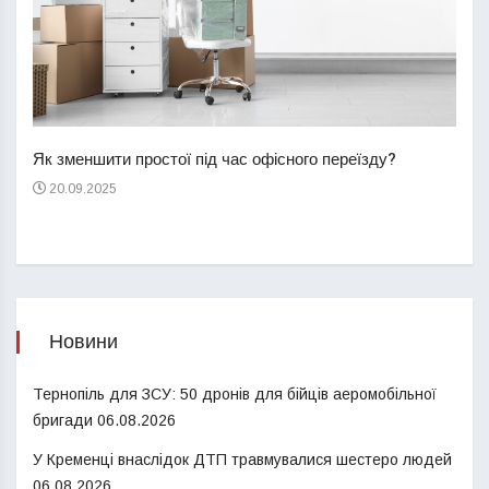
Перш
пере
Як зменшити простої під час офісного переїзду?
21
20.09.2025
Новини
Тернопіль для ЗСУ: 50 дронів для бійців аеромобільної
бригади
06.08.2026
У Кременці внаслідок ДТП травмувалися шестеро людей
06.08.2026