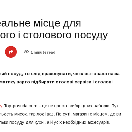
еальне місце для
ого і столового посуду
1 minute read
ий посуд, то слід враховувати, як влаштована наша
матику варто підбирати столові сервізи і столові
ду
Top-posuda.com – це не просто вибір цілих наборів. Тут
ькість мисок, тарілок і ваз. По суті, магазин є місцем, де ви
ьки посуду для кухні, а й усіх необхідних аксесуарів.