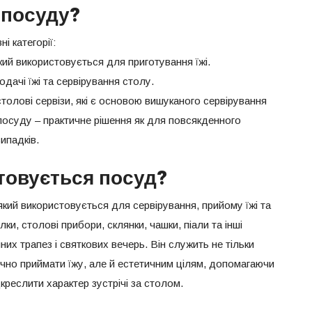
 посуду?
і категорії:
кий використовується для приготування їжі.
дачі їжі та сервірування столу.
олові сервізи, які є основою вишуканого сервірування
посуду – практичне рішення як для повсякденного
ипадків.
товується посуд?
кий використовується для сервірування, прийому їжі та
лки, столові прибори, склянки, чашки, піали та інші
их трапез і святкових вечерь. Він служить не тільки
чно приймати їжу, але й естетичним цілям, допомагаючи
реслити характер зустрічі за столом.