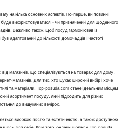
агу на кілька основних аспектів. По-перше, ви повинні
він буде використовуватися – чи призначений для щоденного
адків. Важливо також, щоб посуд гармоніював із
і був адаптований до кількості домочадців і частоті
 від магазинів, що спеціалізуються на товарах для дому,
тернет-магазинів. Для тих, хто шукає широкий вибір і хоче
стилі та матеріали, Top-posuda.com стане ідеальним місцем
окий асортимент посуду, який підходить для різних
истання до вишуканих вечірок.
няється високою якістю та естетичністю, а також доступною
е щось для себе. Крім того, онлайн-шопінг у Top-posuda