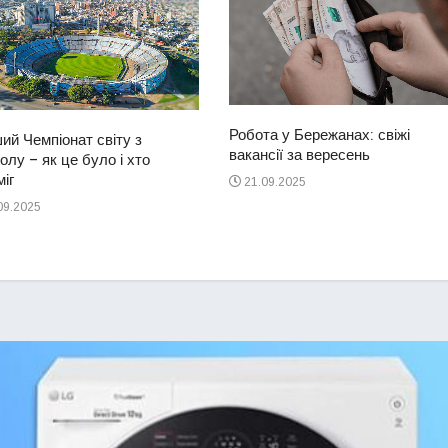
Робота у Бережанах: свіжі
ий Чемпіонат світу з
вакансії за вересень
лу – як це було і хто
іг
21.09.2025
09.2025