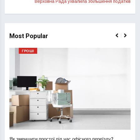
Верховна Рада ухвалила збільшення податків
Most Popular
ГРОШІ
Перш
пере
Як зменшити простої під час офісного переїзду?
21