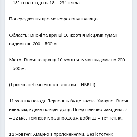
– 13° тепла, вдень 18 – 23° тепла.
Попередження про метеорологічні явища:
Область: Вночі та вранці 10 жовтня місцями туман
видимістю 200 – 500 м.
Місто: Вночі та вранці 10 жовтня туман видимістю 200
– 500 м.
(І рівень небезпечності, жовтий – НМЯ І).
11 жовтня погода Тернопіль буде такою: Хмарно. Вночі
невеликі, вдень помірні дощі. Вітер північно-західний, 7
– 12 м/с. Температура впродовж доби 11 – 16° тепла.
12 жовтня: Хмарно з проясненнями. Без істотних