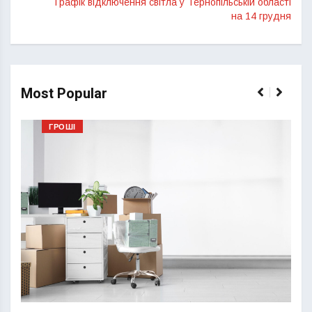
Графік відключення світла у Тернопільській області
на 14 грудня
Most Popular
ГРОШІ
Перш
пере