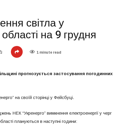
ення світла у
 області на 9 грудня
1 minute read
опільщині прогнозується застосування погодинних
ерго” на своїй сторінці у Фейсбуці.
жень НЕК “Укренерго” вимкнення електроенергії у черг
області плануються в наступні години: