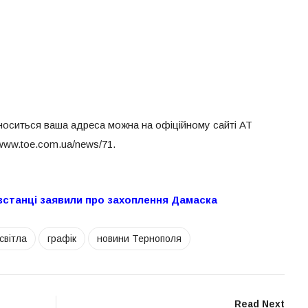
ідноситься ваша адреса можна на офіційному сайті АТ
ww.toe.com.ua/news/71.
встанці заявили про захоплення Дамаска
світла
графік
новини Тернополя
Read Next