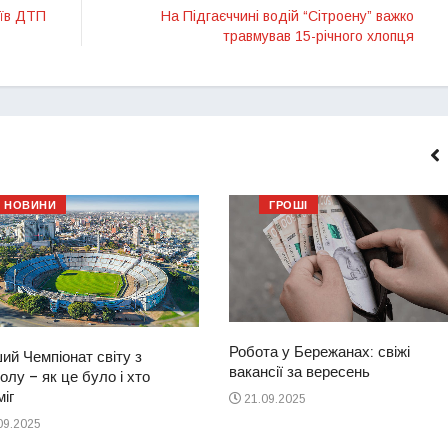
оїв ДТП
На Підгаєччині водій “Сітроену” важко
травмував 15-річного хлопця
НОВИНИ
ГРОШІ
Робота у Бережанах: свіжі
ий Чемпіонат світу з
вакансії за вересень
лу – як це було і хто
іг
21.09.2025
09.2025