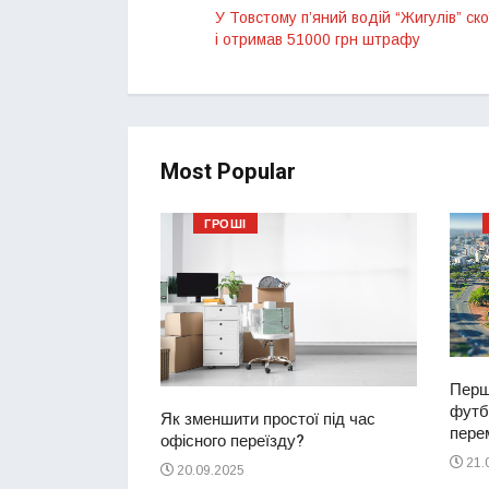
У Товстому п’яний водій “Жигулів” ск
і отримав 51000 грн штрафу
Most Popular
ГРОШІ
ий водій
2-річну дівчинку
ереході
Перш
футбо
Як зменшити простої під час
перем
офісного переїзду?
21.
20.09.2025