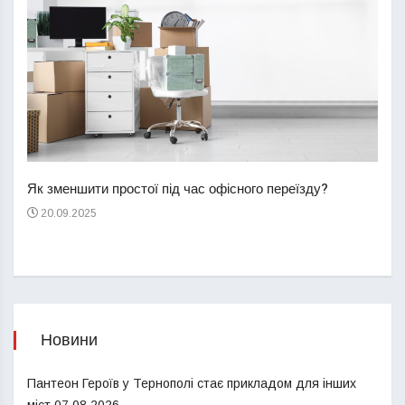
Перш
пере
Як зменшити простої під час офісного переїзду?
21
20.09.2025
Новини
Пантеон Героїв у Тернополі стає прикладом для інших
міст
07.08.2026