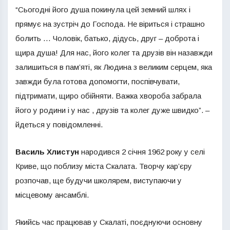
“Сьогодні його душа покинула цей земний шлях і
прямує на зустріч до Господа. Не віриться і страшно
болить … Чоловік, батько, дідусь, друг – доброта і
щира душа! Для нас, його колег та друзів він назавжди
залишиться в пам’яті, як Людина з великим серцем, яка
завжди була готова допомогти, поспівчувати,
підтримати, щиро обійняти. Важка хвороба забрала
його у родини і у нас , друзів та колег дуже швидко”. –
йдеться у повідомленні.
Василь Хлистун
народився 2 січня 1962 року у селі
Криве, що поблизу міста Скалата. Творчу кар’єру
розпочав, ще будучи школярем, виступаючи у
місцевому ансамблі.
Якийсь час працював у Скалаті, поєднуючи основну