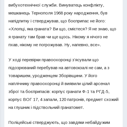
вибухотехнічної служби. Винуватець конфлікту,
мешканець Тернополя 1968 року народження, був
напідпитку і стверджував, що боєприпас не його:
«Хлопці, яка граната? Ви що, смієтеся? Я не знаю, що
я гранату там брав чи ще щось. Нікому я нічого не
пхав, нікому не погрожував. Ну, напевно, все».
У ході перевірки правоохоронці з’ясували що
підозрюваний перебував на автовокзалі не сам, а з
товаришем, уродженцем Зборівщини. У його
наплічнику правоохоронці й виявили цілий арсенал
зброї та боєприпасів: корпус гранати Ф-1 та РГД-5,
корпус ВОГ 17, 4 запали, 120 патронів, предмет схожий
на глушник і підствольний гранатомет.
Поліцейські стверджують, що завдяки небайдужим