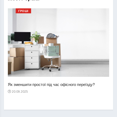
ГРОШІ
Перш
пере
Як зменшити простої під час офісного переїзду?
21
20.09.2025