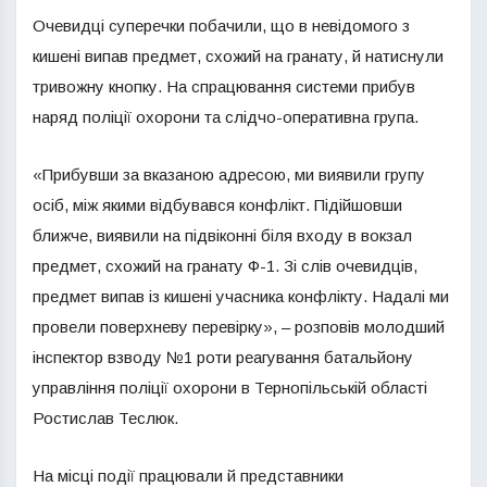
Очевидці суперечки побачили, що в невідомого з
кишені випав предмет, схожий на гранату, й натиснули
тривожну кнопку. На спрацювання системи прибув
наряд поліції охорони та слідчо-оперативна група.
«Прибувши за вказаною адресою, ми виявили групу
осіб, між якими відбувався конфлікт. Підійшовши
ближче, виявили на підвіконні біля входу в вокзал
предмет, схожий на гранату Ф-1. Зі слів очевидців,
предмет випав із кишені учасника конфлікту. Надалі ми
провели поверхневу перевірку», – розповів молодший
інспектор взводу №1 роти реагування батальйону
управління поліції охорони в Тернопільській області
Ростислав Теслюк.
На місці події працювали й представники