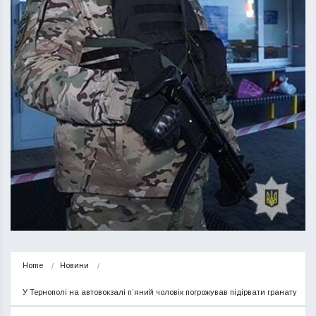
Home
Новини
У Тернополі на автовокзалі п’яний чоловік погрожував підірвати гранату