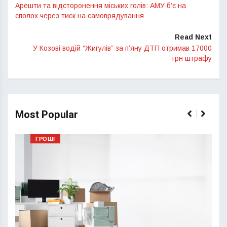
Арешти та відсторонення міських голів: АМУ б’є на
сполох через тиск на самоврядування
Read Next
У Козові водій “Жигулів” за п’яну ДТП отримав 17000
грн штрафу
Most Popular
ГРОШІ