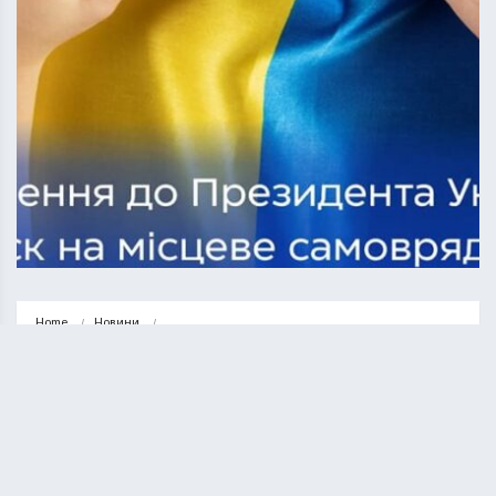
Home
Новини
Арешти та відсторонення міських голів: АМУ б’є на сполох через…
НОВИНИ
СУСПІЛЬСТВО
Арешти та відсторонення міських