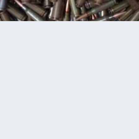
ди вилучили бойові патрони
ької громади вилучили
и