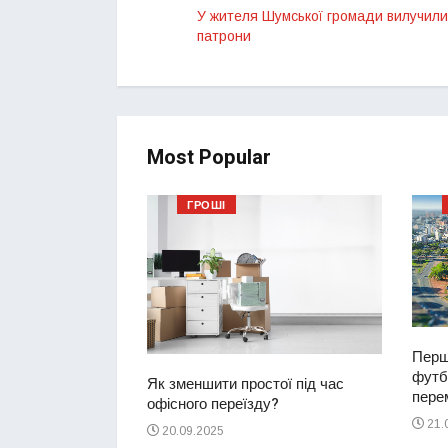
У жителя Шумської громади вилучили
патрони
Most Popular
ГРОШІ
Перш
футбо
ий водій
Як зменшити простої під час
перем
2-річну дівчинку
офісного переїзду?
ереході
21.
20.09.2025