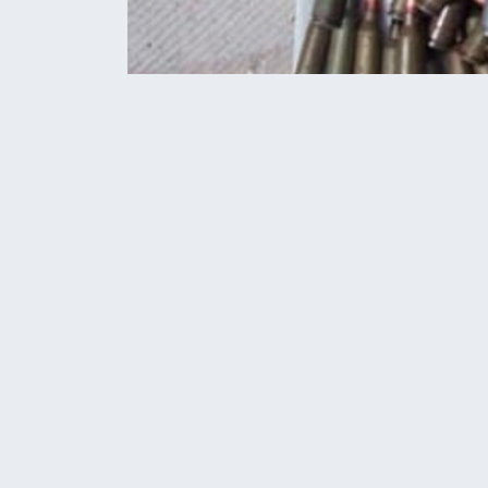
Home
Новини
У жителя Шумської грома
НОВИНИ
У жителя Шумс
бойові патрон