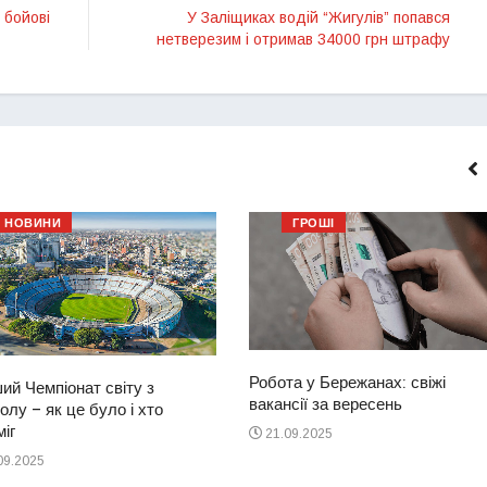
 бойові
У Заліщиках водій “Жигулів” попався
нетверезим і отримав 34000 грн штрафу
НОВИНИ
ГРОШІ
Робота у Бережанах: свіжі
ий Чемпіонат світу з
вакансії за вересень
лу – як це було і хто
іг
21.09.2025
09.2025