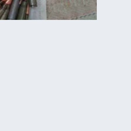
Новини
Інноваційне відновлення
волосся: найкращі засоби
від провідних брендів
07.08.2026
На Тернопільщині зіткнулися