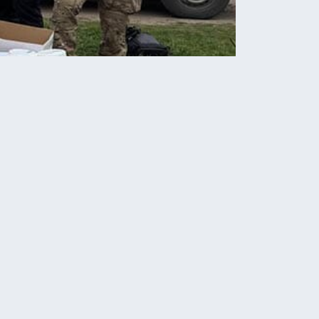
Новини
У парку «Здоров’я» відкрили
новий інклюзивний
майданчик для дітей
09.08.2026