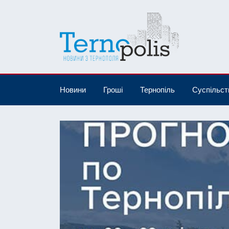
Новини
Гроші
Тернопіль
Суспільст