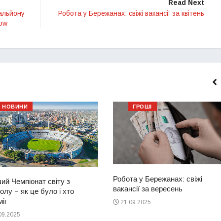
Read Next
альйону
Робота у Бережанах: свіжі вакансії за квітень
low
НОВИНИ
ГРОШІ
Робота у Бережанах: свіжі
ий Чемпіонат світу з
вакансії за вересень
лу – як це було і хто
іг
21.09.2025
09.2025