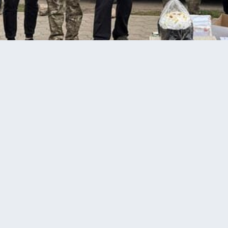
передав батальйону Рейд 50 FPV дронів…
на фронті передав