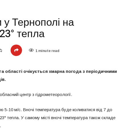
 у Тернополі на
23° тепла
1 minute read
і та області очікується хмарна погода з періодичними
ів.
обласний центр з гідрометеорології.
тю 5-10 м/с. Вночі температура буде коливатися від 7 до
-23° тепла. У самому місті вночі температура також складе
.