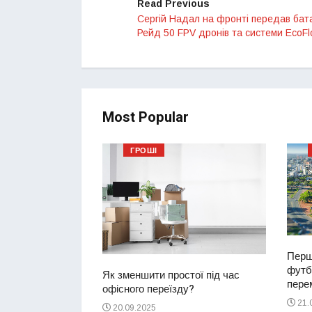
Read Previous
Сергій Надал на фронті передав бат
Рейд 50 FPV дронів та системи EcoF
Most Popular
ГРОШІ
Перш
футбо
ий водій
Як зменшити простої під час
перем
2-річну дівчинку
офісного переїзду?
ереході
21.
20.09.2025