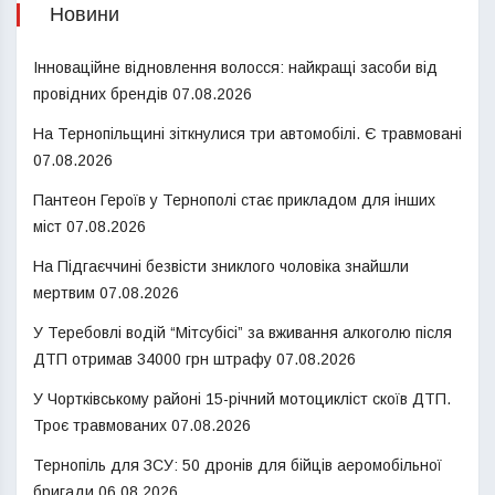
Новини
Інноваційне відновлення волосся: найкращі засоби від
провідних брендів
07.08.2026
На Тернопільщині зіткнулися три автомобілі. Є травмовані
07.08.2026
Пантеон Героїв у Тернополі стає прикладом для інших
міст
07.08.2026
На Підгаєччині безвісти зниклого чоловіка знайшли
мертвим
07.08.2026
У Теребовлі водій “Мітсубісі” за вживання алкоголю після
ДТП отримав 34000 грн штрафу
07.08.2026
У Чортківському районі 15-річний мотоцикліст скоїв ДТП.
Троє травмованих
07.08.2026
Тернопіль для ЗСУ: 50 дронів для бійців аеромобільної
бригади
06.08.2026