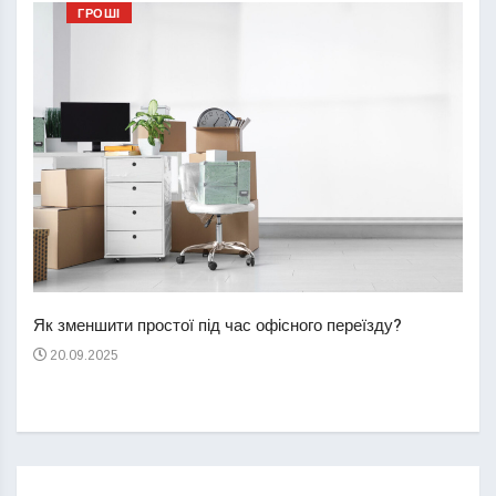
ГРОШІ
Перш
пере
Як зменшити простої під час офісного переїзду?
21
20.09.2025