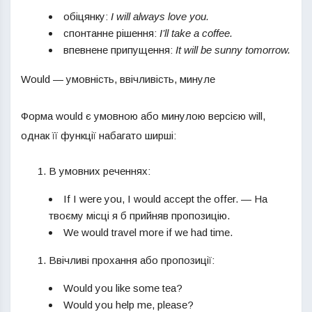
обіцянку:
I will always love you.
спонтанне рішення:
I’ll take a coffee.
впевнене припущення:
It will be sunny tomorrow.
Would — умовність, ввічливість, минуле
Форма would є умовною або минулою версією will,
однак її функції набагато ширші:
В умовних реченнях:
If I were you, I would accept the offer. — На
твоєму місці я б прийняв пропозицію.
We would travel more if we had time.
Ввічливі прохання або пропозиції:
Would you like some tea?
Would you help me, please?