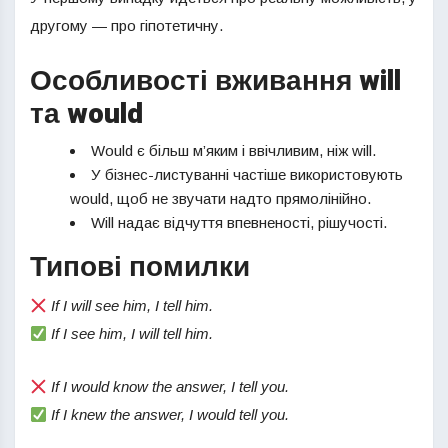
другому — про гіпотетичну.
Особливості вживання will
та would
Would є більш м’яким і ввічливим, ніж will.
У бізнес-листуванні частіше використовують
would, щоб не звучати надто прямолінійно.
Will надає відчуття впевненості, рішучості.
Типові помилки
If I will see him, I tell him.
If I see him, I will tell him.
If I would know the answer, I tell you.
If I knew the answer, I would tell you.