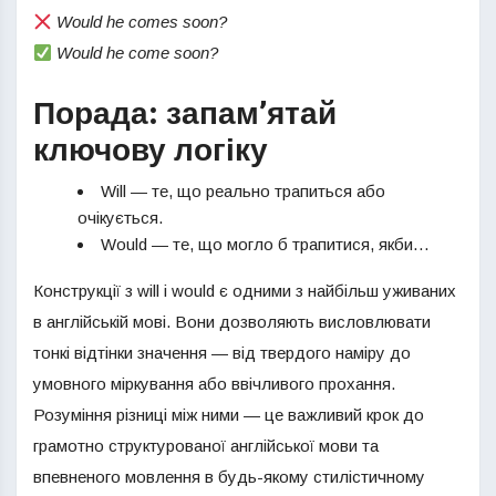
Would he comes soon?
Would he come soon?
Порада: запам’ятай
ключову логіку
Will — те, що реально трапиться або
очікується.
Would — те, що могло б трапитися, якби…
Конструкції з will і would є одними з найбільш уживаних
в англійській мові. Вони дозволяють висловлювати
тонкі відтінки значення — від твердого наміру до
умовного міркування або ввічливого прохання.
Розуміння різниці між ними — це важливий крок до
грамотно структурованої англійської мови та
впевненого мовлення в будь-якому стилістичному