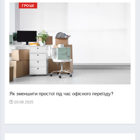
ГРОШІ
Перш
пере
Як зменшити простої під час офісного переїзду?
21
20.09.2025