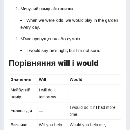
Минулий намір або звичка:
When we were kids, we would play in the garden
every day.
М’яке припущення або сумнів:
I would say he’s right, but I’m not sure.
Порівняння will і would
Значення
Will
Would
Майбутній
I will do it
—
намір
tomorrow.
I would do it if I had more
Умовна дія
—
time.
Ввічливе
Will you help
Would you help me,