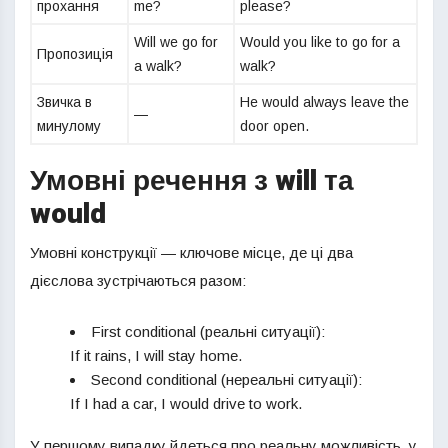
прохання
me?
please?
Will we go for
Would you like to go for a
Пропозиція
a walk?
walk?
Звичка в
He would always leave the
—
минулому
door open.
Умовні речення з will та
would
Умовні конструкції — ключове місце, де ці два
дієслова зустрічаються разом:
First conditional (реальні ситуації):
If it rains, I will stay home.
Second conditional (нереальні ситуації):
If I had a car, I would drive to work.
У першому випадку йдеться про реальну можливість, у