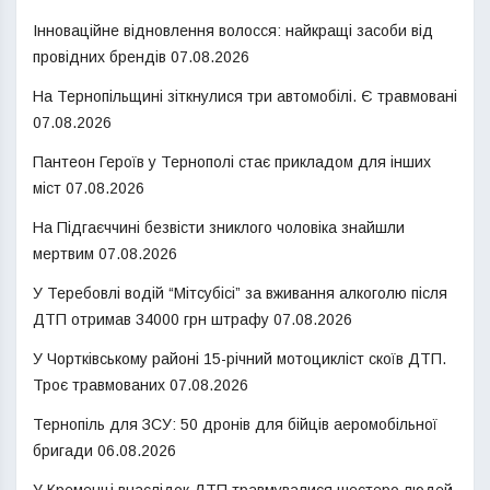
Інноваційне відновлення волосся: найкращі засоби від
провідних брендів
07.08.2026
На Тернопільщині зіткнулися три автомобілі. Є травмовані
07.08.2026
Пантеон Героїв у Тернополі стає прикладом для інших
міст
07.08.2026
На Підгаєччині безвісти зниклого чоловіка знайшли
мертвим
07.08.2026
У Теребовлі водій “Мітсубісі” за вживання алкоголю після
ДТП отримав 34000 грн штрафу
07.08.2026
У Чортківському районі 15-річний мотоцикліст скоїв ДТП.
Троє травмованих
07.08.2026
Тернопіль для ЗСУ: 50 дронів для бійців аеромобільної
бригади
06.08.2026
У Кременці внаслідок ДТП травмувалися шестеро людей