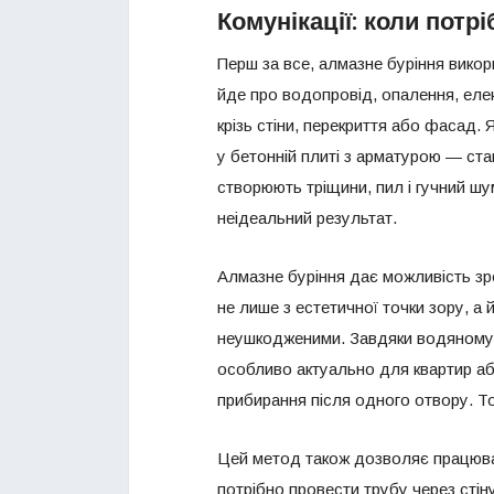
Комунікації: коли потрі
Перш за все, алмазне буріння вико
йде про водопровід, опалення, елек
крізь стіни, перекриття або фасад.
у бетонній плиті з арматурою — ст
створюють тріщини, пил і гучний шу
неідеальний результат.
Алмазне буріння дає можливість зро
не лише з естетичної точки зору, а
неушкодженими. Завдяки водяному
особливо актуально для квартир аб
прибирання після одного отвору. То
Цей метод також дозволяє працюва
потрібно провести трубу через сті