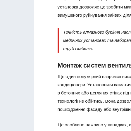
установка дозволяє це зробити мак
вимушеного руйнування зайвих діля
Точність алмазного буріння нас
медичних установах та лаборато
труб і кабелів.
Монтаж систем вентиля
Ще один популярний напрямок вико
кондиціонери. Установники клімати
в бетонних або цегляних стінах під 
технології не обійтись. Вона дозво
пошкодження фасаду або внутрішнь
Це особливо важливо у випадках, 