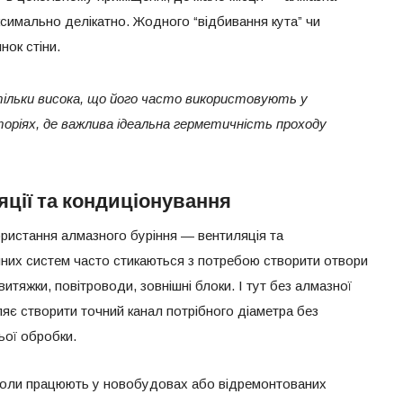
симально делікатно. Жодного “відбивання кута” чи
нок стіни.
тільки висока, що його часто використовують у
ріях, де важлива ідеальна герметичність проходу
ції та кондиціонування
ристання алмазного буріння — вентиляція та
чних систем часто стикаються з потребою створити отвори
витяжки, повітроводи, зовнішні блоки. І тут без алмазної
ляє створити точний канал потрібного діаметра без
ої обробки.
коли працюють у новобудовах або відремонтованих