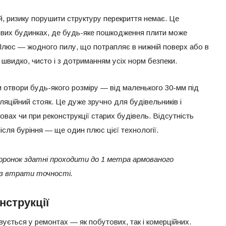
ій, ризику порушити структуру перекриття немає. Це
вих будинках, де будь-яке пошкодження плити може
 Плюс — жодного пилу, що потрапляє в нижній поверх або в
швидко, чисто і з дотриманням усіх норм безпеки.
 отвори будь-якого розміру — від маленького 30-мм під
иляційний стояк. Це дуже зручно для будівельників і
овах чи при реконструкції старих будівель. Відсутність
сля буріння — ще один плюс цієї технології.
коронок здатні проходити до 1 метра армованого
ез втрати точності.
нструкції
ується у ремонтах — як побутових, так і комерційних.