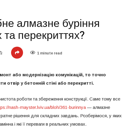
бне алмазне буріння
х та перекриттях?
1 minute read
монт або модернізацію комунікацій, то точно
и отвір у бетонній стіні або перекритті.
чистота роботи та збереження конструкції. Саме тому все
tps://nash-mayster.lviv.ua/bloh/361-burinnya
— алмазне
куратне рішення для складних завдань. Розберімося, у яких
мінна і які її переваги в реальних умовах.