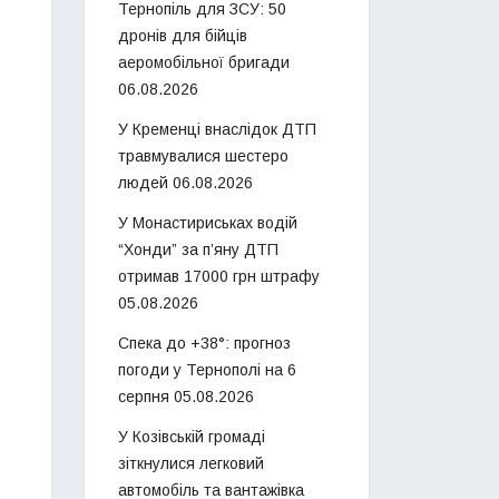
Тернопіль для ЗСУ: 50
дронів для бійців
аеромобільної бригади
06.08.2026
У Кременці внаслідок ДТП
травмувалися шестеро
людей
06.08.2026
У Монастириськах водій
“Хонди” за п’яну ДТП
отримав 17000 грн штрафу
05.08.2026
Спека до +38°: прогноз
погоди у Тернополі на 6
серпня
05.08.2026
У Козівській громаді
зіткнулися легковий
автомобіль та вантажівка