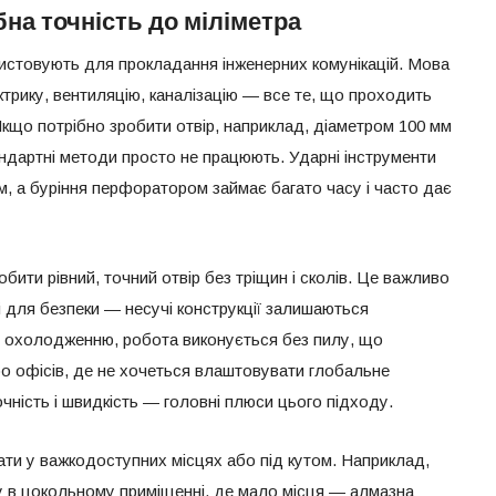
бна точність до міліметра
ристовують для прокладання інженерних комунікацій. Мова
трику, вентиляцію, каналізацію — все те, що проходить
 Якщо потрібно зробити отвір, наприклад, діаметром 100 мм
андартні методи просто не працюють. Ударні інструменти
м, а буріння перфоратором займає багато часу і часто дає
бити рівний, точний отвір без тріщин і сколів. Це важливо
 й для безпеки — несучі конструкції залишаються
 охолодженню, робота виконується без пилу, що
о офісів, де не хочеться влаштовувати глобальне
чність і швидкість — головні плюси цього підходу.
ти у важкодоступних місцях або під кутом. Наприклад,
ну в цокольному приміщенні, де мало місця — алмазна