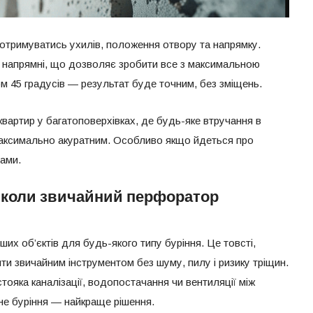
отримуватись ухилів, положення отвору та напрямку.
 напрямні, що дозволяє зробити все з максимальною
том 45 градусів — результат буде точним, без зміщень.
 квартир у багатоповерхівках, де будь-яке втручання в
максимально акуратним. Особливо якщо йдеться про
нами.
: коли звичайний перфоратор
ших об’єктів для будь-якого типу буріння. Це товсті,
ити звичайним інструментом без шуму, пилу і ризику тріщин.
стояка каналізації, водопостачання чи вентиляції між
не буріння — найкраще рішення.