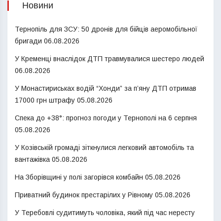
Новини
Тернопіль для ЗСУ: 50 дронів для бійців аеромобільної
бригади
06.08.2026
У Кременці внаслідок ДТП травмувалися шестеро людей
06.08.2026
У Монастириськах водій “Хонди” за п’яну ДТП отримав
17000 грн штрафу
05.08.2026
Спека до +38°: прогноз погоди у Тернополі на 6 серпня
05.08.2026
У Козівській громаді зіткнулися легковий автомобіль та
вантажівка
05.08.2026
На Зборівщині у полі загорівся комбайн
05.08.2026
Приватний будинок престарілих у Рівному
05.08.2026
У Теребовлі судитимуть чоловіка, який під час нересту