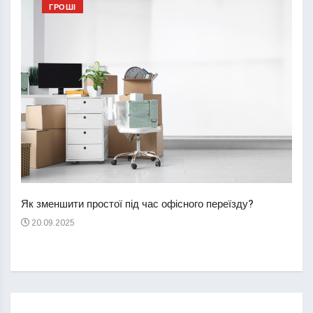
ГРОШІ
Перш
пере
Як зменшити простої під час офісного переїзду?
21
20.09.2025