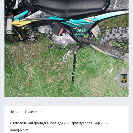
Home
Новини
У Товстенській громаді внаслідок ДТП травмувався 13-річний 
мотоцикліст