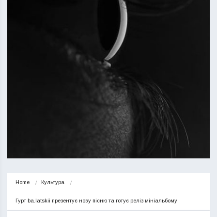
Home
Культура
Гурт ba.latskii презентує нову пісню та готує реліз мініальбому