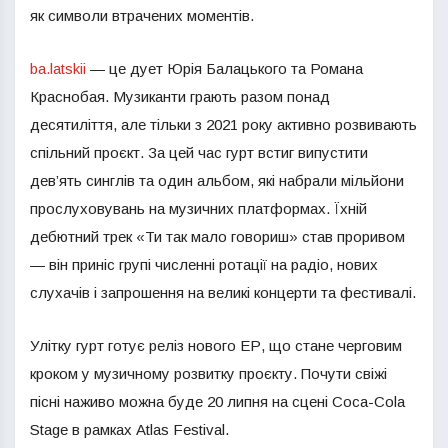
як символи втрачених моментів.
ba.latskii
— це дует Юрія Балацького та Романа
Краснобая. Музиканти грають разом понад
десятиліття, але тільки з 2021 року активно розвивають
спільний проєкт. За цей час гурт встиг випустити
дев’ять синглів та один альбом, які набрали мільйони
прослуховувань на музичних платформах. Їхній
дебютний трек «Ти так мало говориш» став проривом
— він приніс групі численні ротації на радіо, нових
слухачів і запрошення на великі концерти та фестивалі.
Улітку гурт готує реліз нового ЕР, що стане черговим
кроком у музичному розвитку проєкту. Почути свіжі
пісні наживо можна буде 20 липня на сцені Coca-Cola
Stage в рамках Atlas Festival.