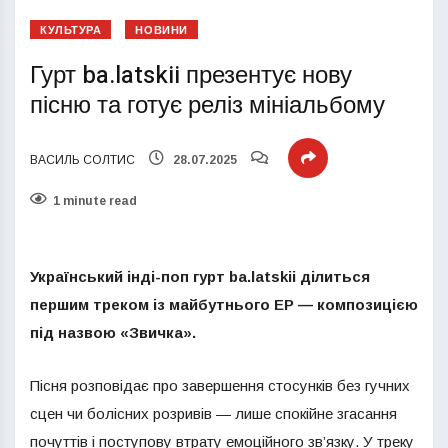
КУЛЬТУРА
НОВИНИ
Гурт ba.latskii презентує нову
пісню та готує реліз мініальбому
ВАСИЛЬ СОЛТИС
28.07.2025
1 minute read
Український інді-поп гурт ba.latskii ділиться
першим треком із майбутнього ЕР — композицією
під назвою «Звичка».
Пісня розповідає про завершення стосунків без гучних
сцен чи болісних розривів — лише спокійне згасання
почуттів і поступову втрату емоційного зв’язку. У треку