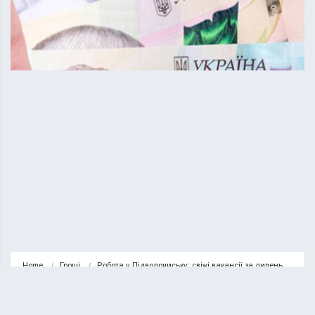
Home
Гроші
Робота у Підволочиську: свіжі вакансії за липень
ГРОШІ
НОВИНИ