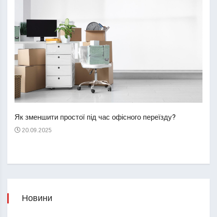
Перш
пере
Як зменшити простої під час офісного переїзду?
21
20.09.2025
Новини