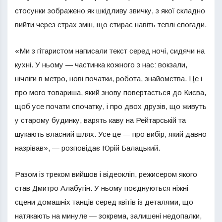
стосунки зображено як шкідливу звичку, з якої складно
вийти через страх змін, що стирає навіть теплі спогади.
«Ми з гітаристом написали текст серед ночі, сидячи на
кухні. У ньому — частинка кожного з нас: вокзали,
нічліги в метро, нові початки, робота, знайомства. Це і
про мого товариша, який знову повертається до Києва,
щоб усе почати спочатку, і про двох друзів, що живуть
у старому будинку, варять каву на Рейтарській та
шукають власний шлях. Усе це — про вибір, який давно
назрівав», — розповідає Юрій Балацький.
Разом із треком вийшов і відеокліп, режисером якого
став Дмитро Алабугін. У ньому поєднуються ніжні
сцени домашніх танців серед квітів із деталями, що
натякають на минуле — зокрема, залишені недопалки,