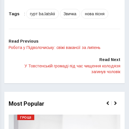
Tags
:
гурт ba.latskii
Звичка
нова пісня
Read Previous
Робота у Підволочиську: свіжі вакансії за липень
Read Next
У Товстенській громаді під час чищення колодязя
загинув чоловік
Most Popular
ГРОШІ