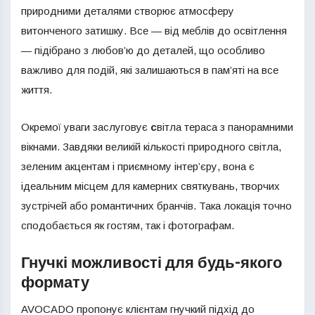
природними деталями створює атмосферу
витонченого затишку. Все — від меблів до освітлення
— підібрано з любов’ю до деталей, що особливо
важливо для подій, які залишаються в пам’яті на все
життя.
Окремої уваги заслуговує
с
вітла тераса з панорамними
вікнами. Завдяки великій кількості природного світла,
зеленим акцентам і приємному інтер’єру, вона є
ідеальним місцем для камерних святкувань, творчих
зустрічей або романтичних бранчів. Така локація точно
сподобається як гостям, так і фотографам.
Гнучкі можливості для будь-якого
формату
AVOCADO пропонує клієнтам гнучкий підхід до