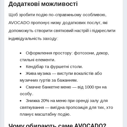
Додаткові можливості
Щоб зробити подію по-справжньому особливою,
AVOCADO пропонує низку додаткових послуг, які
допоможуть створити святковий настрій і підкреслити
індивідуальність заходу:
Оформлення простору: фотозони, декор,
стильні елементи.
Кендібар та фуршетні столи.
Жива музика — виступи вокалістів або
музичних гуртів за бажанням.
Смачне банкетне меню — від 1000 грн на
особу.
Знижка 20% на меню при оренді залу для
святкування — вигідна пропозиція для тих, хто
планує масштабну подію.
Чому обирають саме AVOCADO?