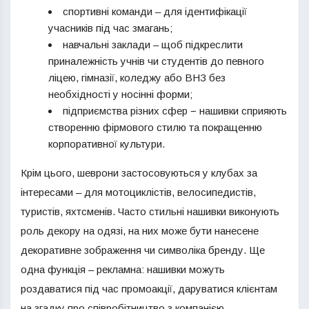
спортивні команди – для ідентифікації
учасників під час змагань;
навчальні заклади – щоб підкреслити
приналежність учнів чи студентів до певного
ліцею, гімназії, коледжу або ВНЗ без
необхідності у носінні форми;
підприємства різних сфер − нашивки сприяють
створенню фірмового стилю та покращенню
корпоративної культури.
Крім цього, шеврони застосовуються у клубах за
інтересами – для мотоциклістів, велосипедистів,
туристів, яхтсменів. Часто стильні нашивки виконують
роль декору на одязі, на них може бути нанесене
декоративне зображення чи символіка бренду. Ще
одна функція – рекламна: нашивки можуть
роздаватися під час промоакції, даруватися клієнтам
на згадку про співробітництво з компанією.