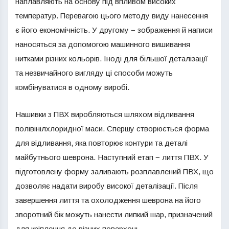
наплавляють на основу під впливом високих
температур. Перевагою цього методу виду нанесення
є його економічність. У другому − зображення й написи
наносяться за допомогою машинного вишивання
нитками різних кольорів. Іноді для більшої деталізації
та незвичайного вигляду ці способи можуть
комбінуватися в одному виробі.
Нашивки з ПВХ виробляються шляхом відливання
полівінілхлоридної маси. Спершу створюється форма
для відливання, яка повторює контури та деталі
майбутнього шеврона. Наступний етап − лиття ПВХ. У
підготовлену форму заливають розплавлений ПВХ, що
дозволяє надати виробу високої деталізації. Після
завершення лиття та охолодження шеврона на його
зворотний бік можуть нанести липкий шар, призначений
для кріплення до різних поверхонь.