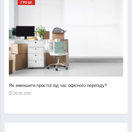
ГРОШІ
Перш
пере
Як зменшити простої під час офісного переїзду?
21
20.09.2025