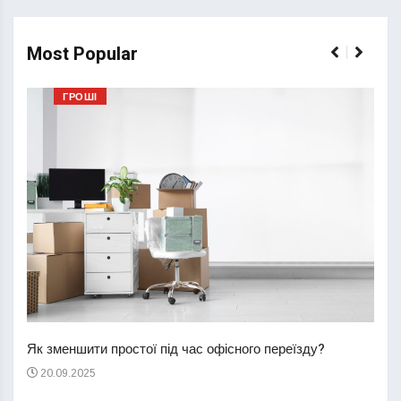
Most Popular
ГРОШІ
Перш
пере
Як зменшити простої під час офісного переїзду?
21
20.09.2025