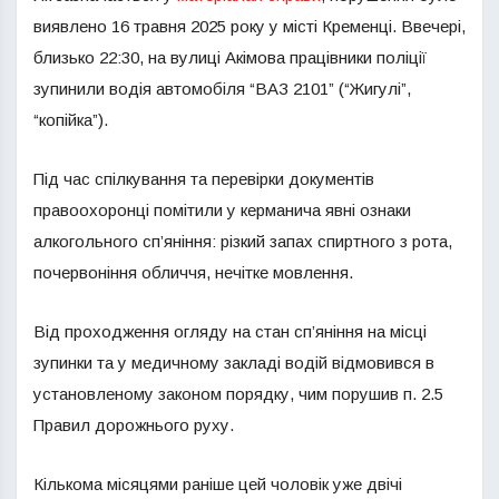
виявлено 16 травня 2025 року у місті Кременці. Ввечері,
близько 22:30, на вулиці Акімова працівники поліції
зупинили водія автомобіля “ВАЗ 2101” (“Жигулі”,
“копійка”).
Під час спілкування та перевірки документів
правоохоронці помітили у керманича явні ознаки
алкогольного сп’яніння: різкий запах спиртного з рота,
почервоніння обличчя, нечітке мовлення.
Від проходження огляду на стан сп’яніння на місці
зупинки та у медичному закладі водій відмовився в
установленому законом порядку, чим порушив п. 2.5
Правил дорожнього руху.
Кількома місяцями раніше цей чоловік уже двічі