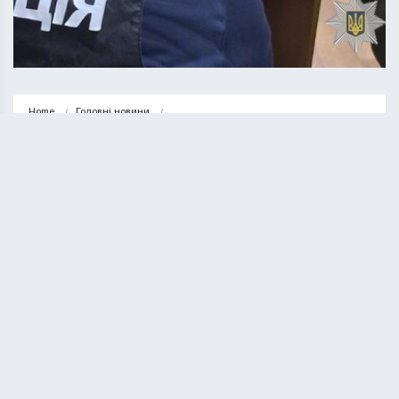
Home
Головні новини
У Тернополі хірург вдруге за рік попався на хабарі –…
ГОЛОВНІ НОВИНИ
НОВИНИ
У Тернополі хірург вдруге за рік
попався на хабарі – вимагав гроші
від військового
КУРИЛО ОЛЕГ
27.08.2025
1 minute read