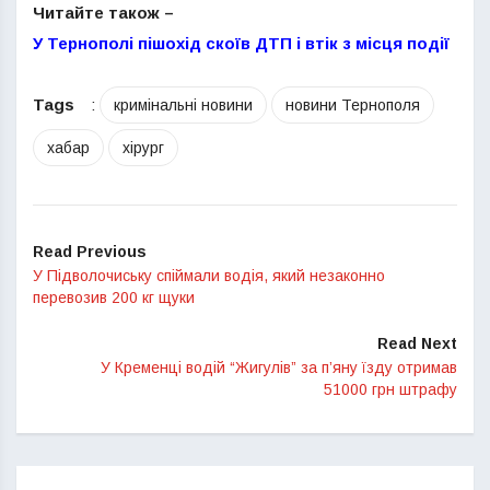
Читайте також –
У Тернополі пішохід скоїв ДТП і втік з місця події
Tags
:
кримінальні новини
новини Тернополя
хабар
хірург
Read Previous
У Підволочиську спіймали водія, який незаконно
перевозив 200 кг щуки
Read Next
У Кременці водій “Жигулів” за п’яну їзду отримав
51000 грн штрафу