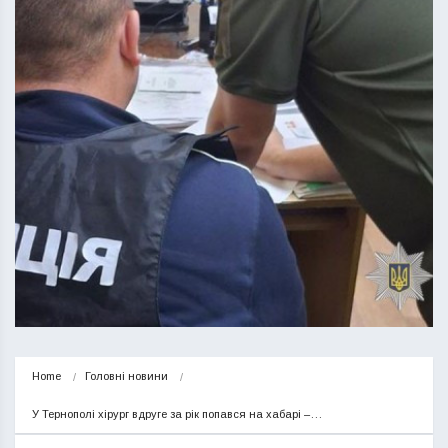
Home
Головні новини
У Тернополі хірург вдруге за рік попався на хабарі –…