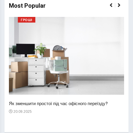
Most Popular
ГРОШІ
Перш
пере
Як зменшити простої під час офісного переїзду?
21
20.09.2025