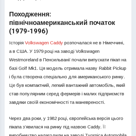
Походження:
північноамериканський початок
(1979-1996)
Історія
Volkswagen Caddy
розпочалася не в Німеччині,
а в США. У 1979 році на заводі Volkswagen
Westmoreland в Пенсильванії почали випускати пікап на
базі Golf Mk1. Ця модель отримала назву Rabbit Pickup
і була створена спеціально для американського ринку.
Це був компактний, легкий вантажний автомобіль, який
став популярним серед фермерів і малих підприємств
завдяки своїй економічності та маневреності.
Через два роки, у 1982 році, європейська версія цього
пікапа з’явилася на ринку під назвою Caddy. Її
виробництво налагодили на заводі Tvornica Automobila