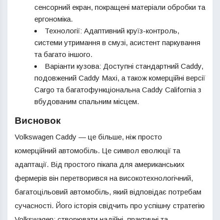
сенсорний екран, покращені матеріали обробки та
ергономіка.
Технології: Адаптивний круїз-контроль,
системи утримання в смузі, асистент паркування
та багато іншого.
Варіанти кузова: Доступні стандартний Caddy,
подовжений Caddy Maxi, а також комерційні версії
Cargo та багатофункціональна Caddy California з
вбудованим спальним місцем.
Висновок
Volkswagen Caddy — це більше, ніж просто
комерційний автомобіль. Це символ еволюції та
адаптації. Від простого пікапа для американських
фермерів він перетворився на високотехнологічний,
багатоцільовий автомобіль, який відповідає потребам
сучасності. Його історія свідчить про успішну стратегію
Volkswagen: створювати надійні, практичні та