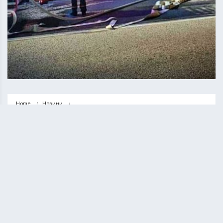
Home
Новини
У Монастириськах згоріла господарська будівля (ФОТО)
НОВИНИ
У Монастириськах згоріла
господарська будівля (ФОТО)
КУРИЛО ОЛЕГ
05.09.2025