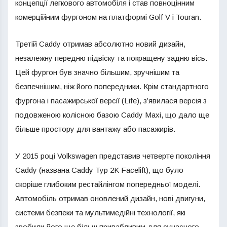
концепції легкового автомобіля і став повноцінним
комерційним фургоном на платформі Golf V і Touran.
Третій Caddy отримав абсолютно новий дизайн,
незалежну передню підвіску та покращену задню вісь.
Цей фургон був значно більшим, зручнішим та
безпечнішим, ніж його попередники. Крім стандартного
фургона і пасажирської версії (Life), з’явилася версія з
подовженою колісною базою Caddy Maxi, що дало ще
більше простору для вантажу або пасажирів.
У 2015 році Volkswagen представив четверте покоління
Caddy (названа Caddy Typ 2K Facelift), що було
скоріше глибоким рестайлінгом попередньої моделі.
Автомобіль отримав оновлений дизайн, нові двигуни,
системи безпеки та мультимедійні технології, які
зробили його ще більш привабливим для сучасного