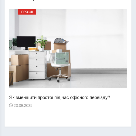
ГРОШІ
Перш
пере
Як зменшити простої під час офісного переїзду?
21
20.09.2025