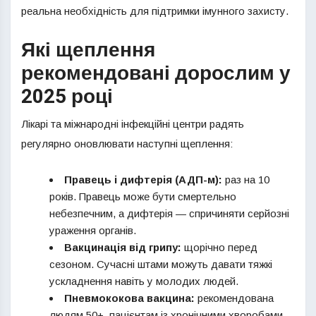
реальна необхідність для підтримки імунного захисту.
Які щеплення
рекомендовані дорослим у
2025 році
Лікарі та міжнародні інфекційні центри радять
регулярно оновлювати наступні щеплення:
Правець і дифтерія (АДП-м):
раз на 10
років. Правець може бути смертельно
небезпечним, а дифтерія — спричиняти серйозні
ураження органів.
Вакцинація від грипу:
щорічно перед
сезоном. Сучасні штами можуть давати тяжкі
ускладнення навіть у молодих людей.
Пневмококова вакцина:
рекомендована
людям 50+, пацієнтам із хронічними хворобами