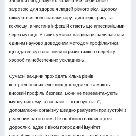
хвороби продовжують залишатися серйозною
загрозою для здоров’я людей різного віку. Щороку
фіксуються нові спалахи кору, дифтерії, грипу та
коклюшу, а частина інфекцій стають ще агресивнішими
через мутації. У таких умовах вакцинація залишається
єдиним науково доведеним методом профілактики,
що здатен суттєво знизити ризик тяжкого перебігу
хвороб та небезпечних ускладнень.
Сучасні вакцини проходять кілька рівнів
контрольованих клінічних досліджень та мають
високий профіль безпеки. Вони не перевантажують
імунну систему, а навпаки — «тренують» її,
допомагаючи організму швидко реагувати при зустрічі з
реальним патогеном. Це особливо важливо для
дорослих, адже з віком природний імунітет
послаблюється, а ризик ускладнень значно зростає.