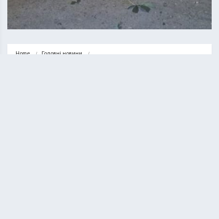
Home
Головні новини
На Тернопільщині водійка “Шкоди” в’їхала в дерево. Четверо людей 
травмовано
ГОЛОВНІ НОВИНИ
НОВИНИ
На Тернопільщині водійка “Шкоди”
в’їхала в дерево. Четверо людей
травмовано
ВАСИЛЬ СОЛТИС
25.11.2025
1 minute read