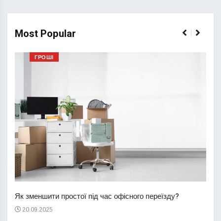
Most Popular
ГРОШІ
Перш
пере
Як зменшити простої під час офісного переїзду?
21
20.09.2025