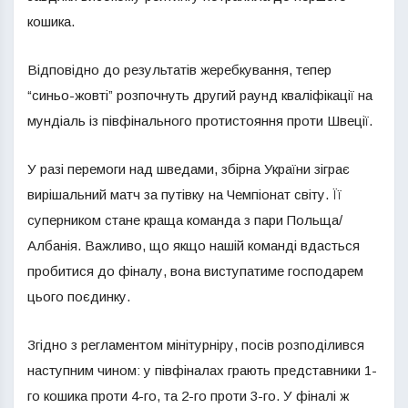
кошика.
Відповідно до результатів жеребкування, тепер
“синьо-жовті” розпочнуть другий раунд кваліфікації на
мундіаль із півфінального протистояння проти Швеції.
У разі перемоги над шведами, збірна України зіграє
вирішальний матч за путівку на Чемпіонат світу. Її
суперником стане краща команда з пари Польща/
Албанія. Важливо, що якщо нашій команді вдасться
пробитися до фіналу, вона виступатиме господарем
цього поєдинку.
Згідно з регламентом мінітурніру, посів розподілився
наступним чином: у півфіналах грають представники 1-
го кошика проти 4-го, та 2-го проти 3-го. У фіналі ж