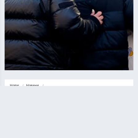
Home
Новини
Сергій Надал: Тернопіль пережив наймасштабнішу атаку від початку 
війни. Працюють…
НОВИНИ
ТЕРНОПІЛЬ