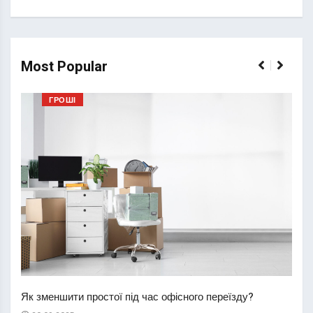
Most Popular
ГРОШІ
Перш
пере
Як зменшити простої під час офісного переїзду?
21