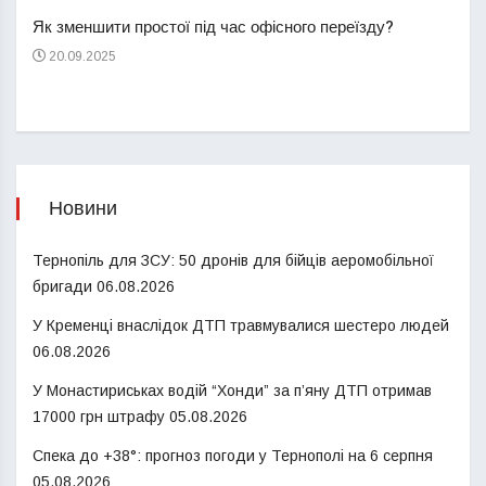
пере
Як зменшити простої під час офісного переїзду?
21
20.09.2025
Новини
Тернопіль для ЗСУ: 50 дронів для бійців аеромобільної
бригади
06.08.2026
У Кременці внаслідок ДТП травмувалися шестеро людей
06.08.2026
У Монастириськах водій “Хонди” за п’яну ДТП отримав
17000 грн штрафу
05.08.2026
Спека до +38°: прогноз погоди у Тернополі на 6 серпня
05.08.2026