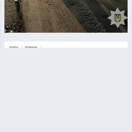
Home
Новини
На Кременеччині жінка з чотирирічною донькою потрапили під колеса 
авто
НОВИНИ
На Кременеччині жінка з
чотирирічною донькою потрапили
під колеса авто
КУРИЛО ОЛЕГ
08.12.2025