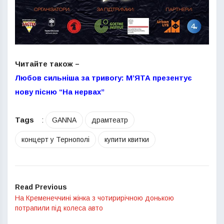
Читайте також –
Любов сильніша за тривогу: МʼЯТА презентує
нову пісню “На нервах”
Tags
:
GANNA
драмтеатр
концерт у Тернополі
купити квитки
Read Previous
На Кременеччині жінка з чотирирічною донькою
потрапили під колеса авто