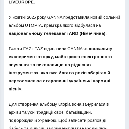
LIVEUROPE.
У жовтні 2025 року GANNA представила новий сольний
альбом UTOPIA, прем’єра якого відбулася на
національному телеканалі ARD (Німеччина).
Газети FAZ і TAZ відзначили GANNA як
«вокальну
експериментаторку, майстриню електронного
звучання та виконавицю на рідкісних
інструментах, яка вже багато років зберігає й
переосмислює старовинні українські народні
пісні».
Для створення альбому Utopia вона занурилася в
архіви та усні традиції своєї батьківщини,
подорожуючи Україною, щоб записати розповіді
бабусь та дідусів, задокументувати народні пісні.