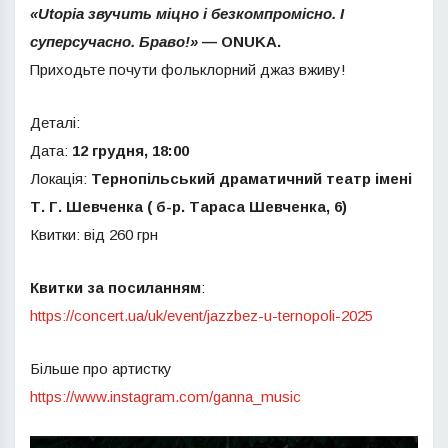
«Utopia звучить міцно і безкомпромісно. І
суперсучасно. Браво!»
— ONUKA.
Приходьте почути фольклорний джаз вживу!
Деталі:
Дата:
12 грудня, 18:00
Локація:
Тернопільський драматичний театр імені
Т. Г. Шевченка ( б-р. Тараса Шевченка, 6)
Квитки: від 260 грн
Квитки за посиланням
:
https://concert.ua/uk/event/jazzbez-u-ternopoli-2025
Більше про артистку
https://www.instagram.com/ganna_music