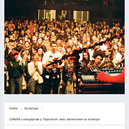
Home
Культура
GANNA з концертом у Тернополі: мікс автентики та електро