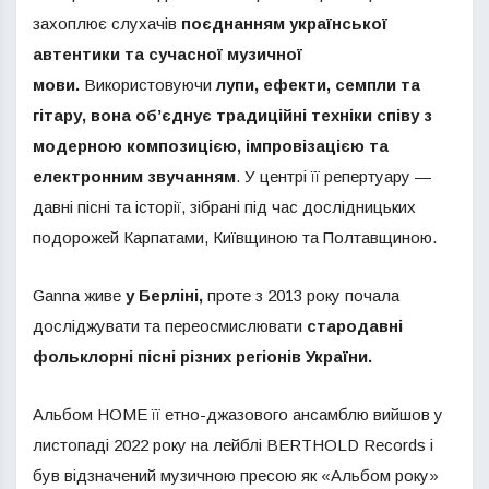
захоплює слухачів
поєднанням української
автентики та сучасної музичної
мови.
Використовуючи
лупи, ефекти, семпли та
гітару, вона об’єднує традиційні техніки співу з
модерною композицією, імпровізацією та
електронним звучанням
. У центрі її репертуару —
давні пісні та історії, зібрані під час дослідницьких
подорожей Карпатами, Київщиною та Полтавщиною.
Ganna живе
у Берліні,
проте з 2013 року почала
досліджувати та переосмислювати
стародавні
фольклорні пісні різних регіонів України.
Альбом HOME її етно-джазового ансамблю вийшов у
листопаді 2022 року на лейблі BERTHOLD Records і
був відзначений музичною пресою як «Альбом року»