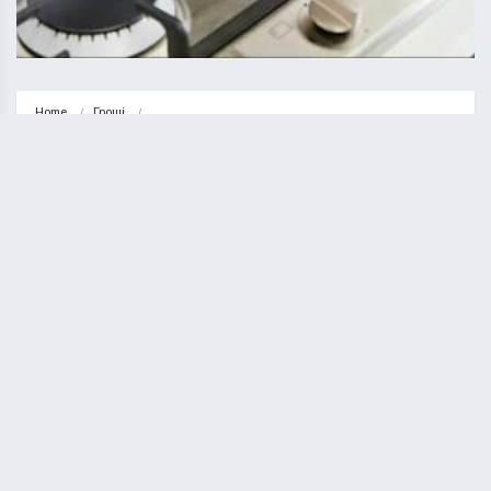
Home
Гроші
Сковороди для індукційної плити: як обрати і де купити
ГРОШІ
НОВИНИ
Сковороди для індукційної плити:
як обрати і де купити
ВАСИЛЬ СОЛТИС
29.12.2025
1 minute read