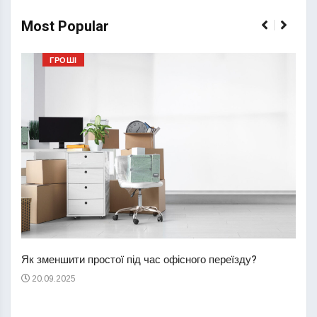
Most Popular
ГРОШІ
Перш
пере
Як зменшити простої під час офісного переїзду?
21
20.09.2025