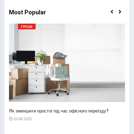
Most Popular
ГРОШІ
Перш
пере
Як зменшити простої під час офісного переїзду?
21
20.09.2025