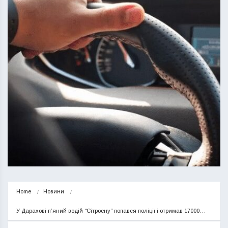
Home
Новини
У Дарахові п’яний водій “Сітроену” попався поліції і отримав 17000…