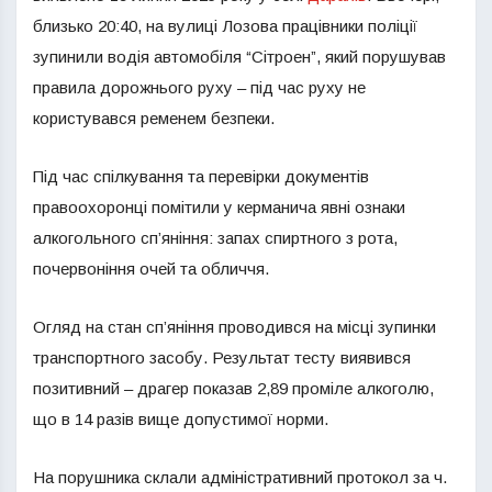
близько 20:40, на вулиці Лозова працівники поліції
зупинили водія автомобіля “Сітроен”, який порушував
правила дорожнього руху – під час руху не
користувався ременем безпеки.
Під час спілкування та перевірки документів
правоохоронці помітили у керманича явні ознаки
алкогольного сп’яніння: запах спиртного з рота,
почервоніння очей та обличчя.
Огляд на стан сп’яніння проводився на місці зупинки
транспортного засобу. Результат тесту виявився
позитивний – драгер показав 2,89 проміле алкоголю,
що в 14 разів вище допустимої норми.
На порушника склали адміністративний протокол за ч.