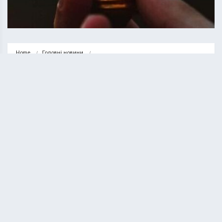
Home
Головні новини
Графік відключення світла у Тернопільській області на 11 грудня
ГОЛОВНІ НОВИНИ
НОВИНИ
Графік відключення світла у
Тернопільській області на 11
грудня
ВАСИЛЬ СОЛТИС
10.12.2025
1 minute read