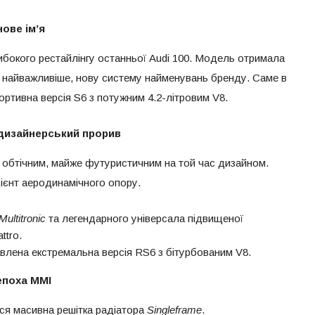
нове ім’я
бокого рестайлінгу останньої Audi 100. Модель отримала
що найважливіше, нову систему найменувань бренду. Саме в
ортивна версія S6 з потужним 4.2-літровим V8.
дизайнерський прорив
 обтічним, майже футуристичним на той час дизайном.
ієнт аеродинамічного опору.
Multitronic
та легендарного універсала підвищеної
ttro.
лена екстремальна версія RS6 з бітурбованим V8.
поха MMI
ася масивна решітка радіатора
Singleframe
.