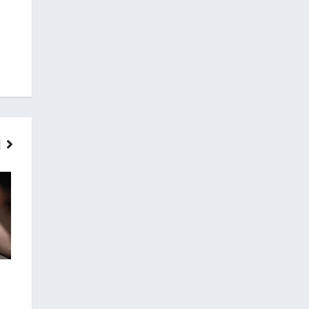
ГОЛОВНІ НОВИНИ
НОВИНИ
У Заліщиках п’яний 
На війні загинув історик з