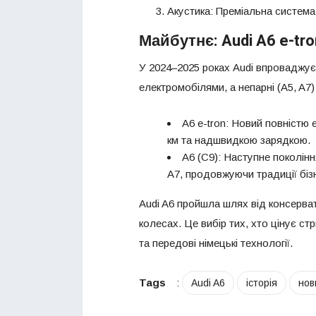
Акустика: Преміальна система
Майбутнє: Audi A6 e-tron
У 2024–2025 роках Audi впроваджує н
електромобілями, а непарні (A5, A7)
A6 e-tron: Новий повністю
км та надшвидкою зарядкою.
A6 (C9): Наступне поколін
A7, продовжуючи традиції біз
Audi A6 пройшла шлях від консерва
колесах. Це вибір тих, хто цінує ст
та передові німецькі технології.
Tags
:
Audi A6
історія
нов