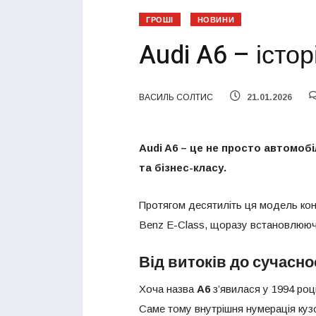
ГРОШІ
НОВИНИ
Audi A6 – істор
ВАСИЛЬ СОЛТИС
21.01.2026
Audi A6 – це не просто автомобі
та бізнес-класу.
Протягом десятиліть ця модель конк
Benz E-Class, щоразу встановлюючи
Від витоків до сучаснос
Хоча назва
A6
з’явилася у 1994 році
Саме тому внутрішня нумерація кузо