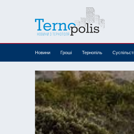
Новини
Гроші
Тернопіль
Суспільст