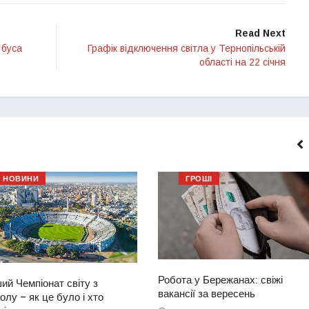
Read Next
 буса
Графік відключення світла у Тернопільській
області на 22 січня
НОВИНИ
ГРОШІ
Робота у Бережанах: свіжі
ий Чемпіонат світу з
вакансії за вересень
лу – як це було і хто