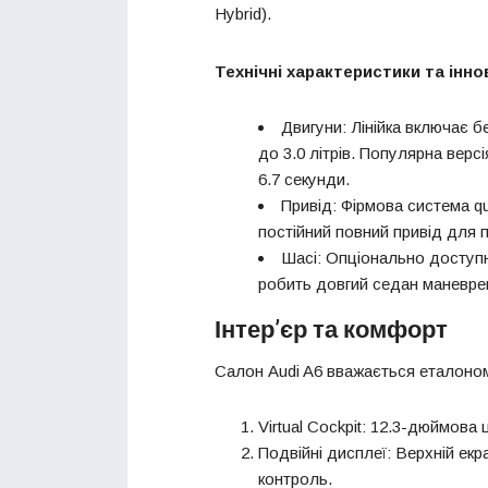
Hybrid).
Технічні характеристики та інно
Двигуни: Лінійка включає бе
до 3.0 літрів. Популярна версі
6.7 секунди.
Привід: Фірмова система qu
постійний повний привід для 
Шасі: Опціонально доступн
робить довгий седан маневрен
Інтер’єр та комфорт
Салон Audi A6 вважається еталоном 
Virtual Cockpit: 12.3-дюймова
Подвійні дисплеї: Верхній екра
контроль.