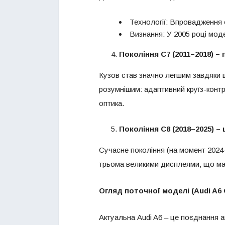
Технології: Впровадження с
Визнання: У 2005 році мод
Покоління C7 (2011–2018)
–
п
Кузов став значно легшим завдяки 
розумнішим: адаптивний круїз-контр
оптика.
Покоління C8 (2018–2025)
–
Сучасне покоління (на момент 2024-
трьома великими дисплеями, що май
Огляд поточної моделі (Audi A6 
Актуальна Audi A6 – це поєднання а