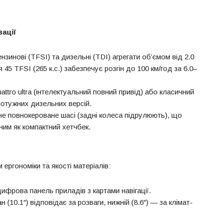
вації
нзинові (TFSI) та дизельні (TDI) агрегати об’ємом від 2.0
я 45 TFSI (265 к.с.) забезпечує розгін до 100 км/год за 6.0–
attro ultra (інтелектуальний повний привід) або класичний
потужних дизельних версій.
е повнокероване шасі (задні колеса підрулюють), що
им як компактний хетчбек.
ергономіки та якості матеріалів:
 цифрова панель приладів з картами навігації.
н (10.1″) відповідає за розваги, нижній (8.6″) — за клімат-