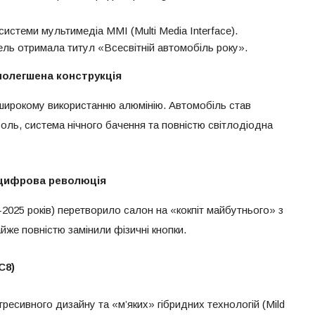
истеми мультимедіа MMI (Multi Media Interface).
ель отримала титул «Всесвітній автомобіль року».
олегшена конструкція
широкому використанню алюмінію. Автомобіль став
оль, система нічного бачення та повністю світлодіодна
цифрова революція
2025 років) перетворило салон на «кокпіт майбутнього» з
же повністю замінили фізичні кнопки.
C8)
гресивного дизайну та «м’яких» гібридних технологій (Mild