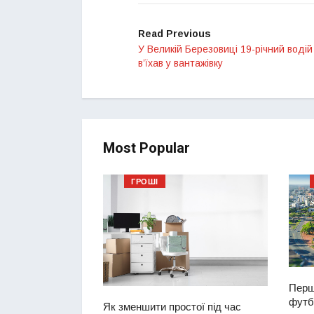
Read Previous
У Великій Березовиці 19-річний водій
в’їхав у вантажівку
Most Popular
ГРОШІ
ий водій
2-річну дівчинку
ереході
Перш
футбо
Як зменшити простої під час