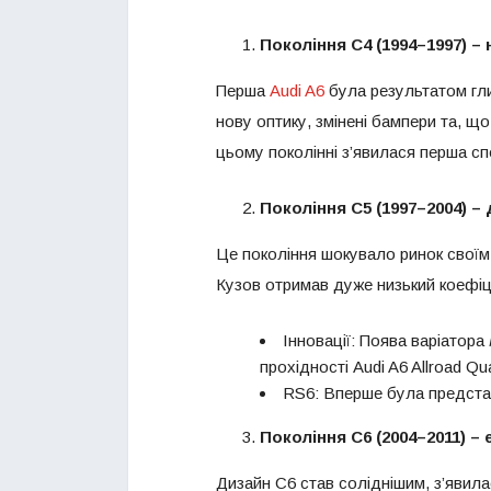
Покоління C4 (1994–1997)
–
Перша
Audi A6
була результатом гли
нову оптику, змінені бампери та, 
цьому поколінні з’явилася перша сп
Покоління C5 (1997–2004)
–
Це покоління шокувало ринок своїм
Кузов отримав дуже низький коефіц
Інновації: Поява варіатора
прохідності Audi A6 Allroad Qua
RS6: Вперше була представ
Покоління C6 (2004–2011)
–
е
Дизайн C6 став соліднішим, з’явил