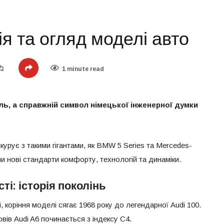
ія та огляд моделі авто
1 minute read
ль, а справжній символ німецької інженерної думки
урує з такими гігантами, як BMW 5 Series та Mercedes-
 нові стандарти комфорту, технологій та динаміки.
ті: історія поколінь
, коріння моделі сягає 1968 року до легендарної Audi 100.
вів Audi A6 починається з індексу C4.