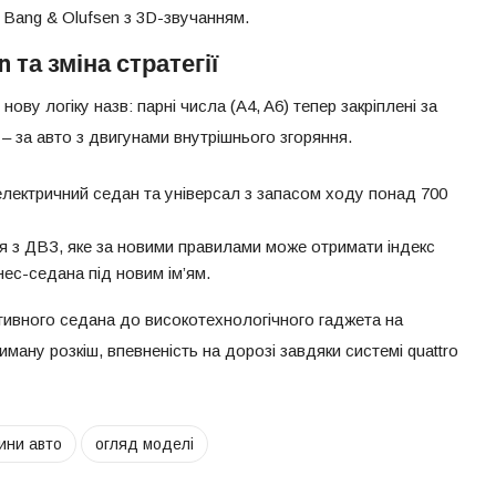
 Bang & Olufsen з 3D-звучанням.
 та зміна стратегії
ову логіку назв: парні числа (A4, A6) тепер закріплені за
 – за авто з двигунами внутрішнього згоряння.
 електричний седан та універсал з запасом ходу понад 700
ня з ДВЗ, яке за новими правилами може отримати індекс
нес-седана під новим ім’ям.
тивного седана до високотехнологічного гаджета на
риману розкіш, впевненість на дорозі завдяки системі quattro
ини авто
огляд моделі