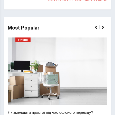
Most Popular
ГРОШІ
Перш
пере
Як зменшити простої під час офісного переїзду?
21