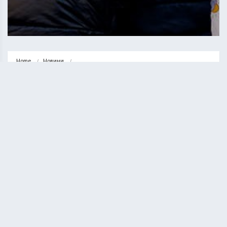
Home
Новини
Допомога від Тернопільської міської ради постраждалим від ракетної 
атаки: що…
НОВИНИ
ТЕРНОПІЛЬ
Допомога від Тернопільської
міської ради постраждалим від
ракетної атаки: що отримали
тернополяни
КУРИЛО ОЛЕГ
08.01.2026