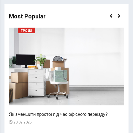
Most Popular
ГРОШІ
Перш
пере
Як зменшити простої під час офісного переїзду?
21
20.09.2025