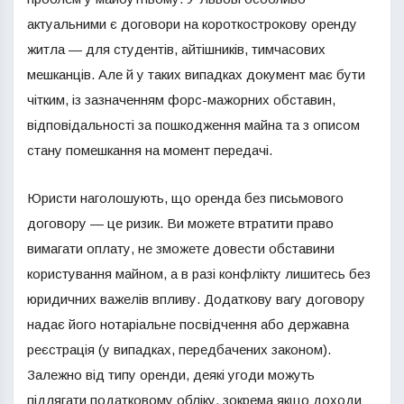
актуальними є договори на короткострокову оренду
житла — для студентів, айтішників, тимчасових
мешканців. Але й у таких випадках документ має бути
чітким, із зазначенням форс-мажорних обставин,
відповідальності за пошкодження майна та з описом
стану помешкання на момент передачі.
Юристи наголошують, що оренда без письмового
договору — це ризик. Ви можете втратити право
вимагати оплату, не зможете довести обставини
користування майном, а в разі конфлікту лишитесь без
юридичних важелів впливу. Додаткову вагу договору
надає його нотаріальне посвідчення або державна
реєстрація (у випадках, передбачених законом).
Залежно від типу оренди, деякі угоди можуть
підлягати податковому обліку, зокрема якщо доходи