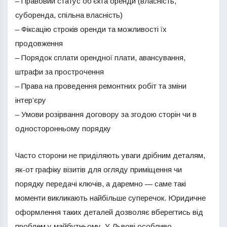
– Правовий статус об’єкта оренди (власність,
суборенда, спільна власність)
– Фіксацію строків оренди та можливості їх
продовження
– Порядок сплати орендної плати, авансування,
штрафи за прострочення
– Права на проведення ремонтних робіт та зміни
інтер’єру
– Умови розірвання договору за згодою сторін чи в
односторонньому порядку
Часто сторони не приділяють уваги дрібним деталям,
як-от графіку візитів для огляду приміщення чи
порядку передачі ключів, а даремно — саме такі
моменти викликають найбільше суперечок. Юридичне
оформлення таких деталей дозволяє вберегтись від
проблем у майбутньому. У Львові особливо