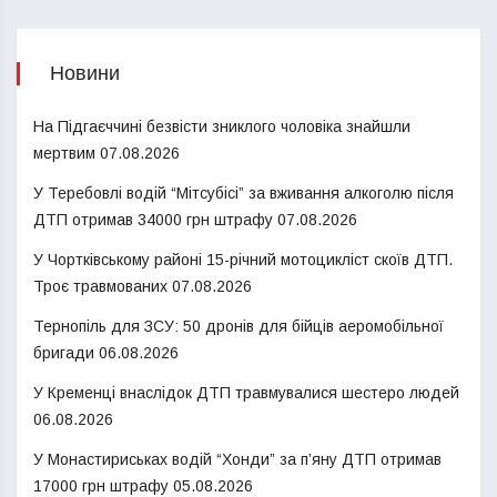
Новини
На Підгаєччині безвісти зниклого чоловіка знайшли
мертвим
07.08.2026
У Теребовлі водій “Мітсубісі” за вживання алкоголю після
ДТП отримав 34000 грн штрафу
07.08.2026
У Чортківському районі 15-річний мотоцикліст скоїв ДТП.
Троє травмованих
07.08.2026
Тернопіль для ЗСУ: 50 дронів для бійців аеромобільної
бригади
06.08.2026
У Кременці внаслідок ДТП травмувалися шестеро людей
06.08.2026
У Монастириськах водій “Хонди” за п’яну ДТП отримав
17000 грн штрафу
05.08.2026