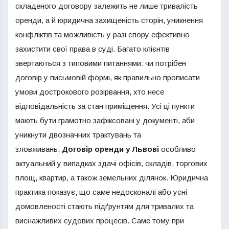
складеного договору залежить не лише тривалість
оренди, а й юридична захищеність сторін, уникнення
конфліктів та можливість у разі спору ефективно
захистити свої права в суді. Багато клієнтів
звертаються з типовими питаннями: чи потрібен
договір у письмовій формі, як правильно прописати
умови дострокового розірвання, хто несе
відповідальність за стан приміщення. Усі ці пункти
мають бути грамотно зафіксовані у документі, аби
уникнути двозначних трактувань та
зловживань.
Договір оренди у Львові
особливо
актуальний у випадках здачі офісів, складів, торгових
площ, квартир, а також земельних ділянок. Юридична
практика показує, що саме недосконалі або усні
домовленості стають підґрунтям для тривалих та
виснажливих судових процесів. Саме тому при