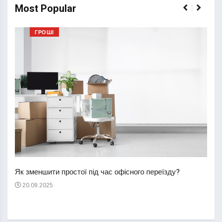
Most Popular
ГРОШІ
Перш
пере
Як зменшити простої під час офісного переїзду?
21
20.09.2025