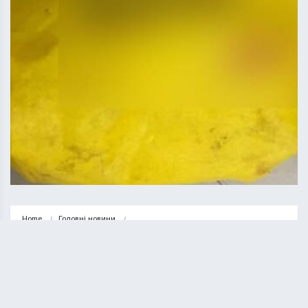
Home
Головні новини
У Тернополі шукають жінку, яка залишила новонароджену дитину в 
під’їзді…
ГОЛОВНІ НОВИНИ
НОВИНИ