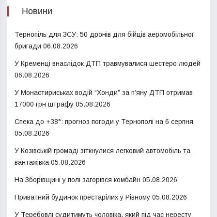
Новини
Тернопіль для ЗСУ: 50 дронів для бійців аеромобільної
бригади
06.08.2026
У Кременці внаслідок ДТП травмувалися шестеро людей
06.08.2026
У Монастириськах водій “Хонди” за п’яну ДТП отримав
17000 грн штрафу
05.08.2026
Спека до +38°: прогноз погоди у Тернополі на 6 серпня
05.08.2026
У Козівській громаді зіткнулися легковий автомобіль та
вантажівка
05.08.2026
На Зборівщині у полі загорівся комбайн
05.08.2026
Приватний будинок престарілих у Рівному
05.08.2026
У Теребовлі судитимуть чоловіка, який під час нересту