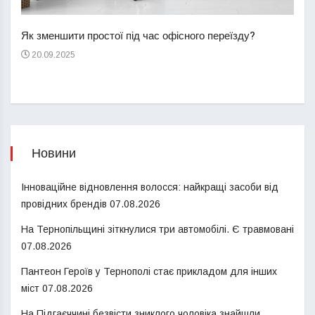
Перш
пере
Як зменшити простої під час офісного переїзду?
21
20.09.2025
Новини
Інноваційне відновлення волосся: найкращі засоби від
провідних брендів
07.08.2026
На Тернопільщині зіткнулися три автомобілі. Є травмовані
07.08.2026
Пантеон Героїв у Тернополі стає прикладом для інших
міст
07.08.2026
На Підгаєччині безвісти зниклого чоловіка знайшли