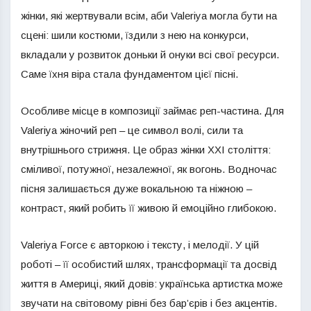
жінки, які жертвували всім, аби Valeriya могла бути на
сцені: шили костюми, їздили з нею на конкурси,
вкладали у розвиток доньки й онуки всі свої ресурси.
Саме їхня віра стала фундаментом цієї пісні.
Особливе місце в композиції займає реп-частина. Для
Valeriya жіночий реп – це символ волі, сили та
внутрішнього стрижня. Це образ жінки XXI століття:
сміливої, потужної, незалежної, як вогонь. Водночас
пісня залишається дуже вокальною та ніжною –
контраст, який робить її живою й емоційно глибокою.
Valeriya Force є авторкою і тексту, і мелодії. У цій
роботі – її особистий шлях, трансформації та досвід
життя в Америці, який довів: українська артистка може
звучати на світовому рівні без бар’єрів і без акцентів.