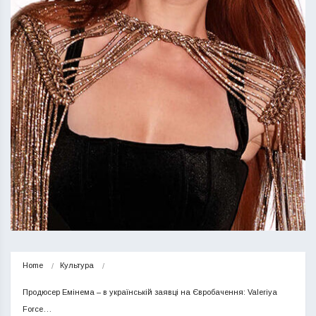
Home
Культура
Продюсер Емінема – в українській заявці на Євробачення: Valeriya 
Force…