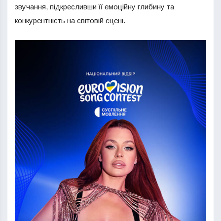
звучання, підкресливши її емоційну глибину та
конкурентність на світовій сцені.