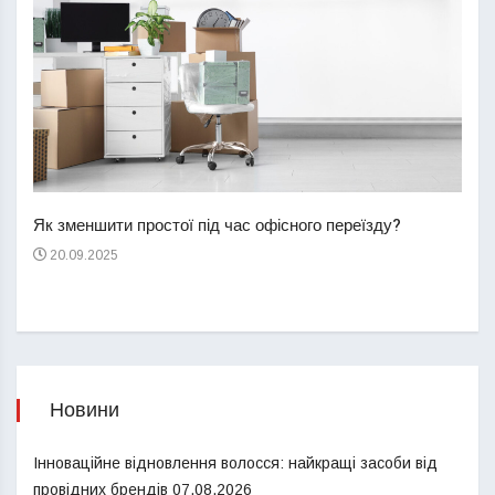
Перш
пере
Як зменшити простої під час офісного переїзду?
21
20.09.2025
Новини
Інноваційне відновлення волосся: найкращі засоби від
провідних брендів
07.08.2026