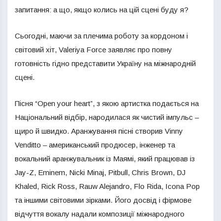
запитання: а що, якщо колись на цій сцені буду я?
Сьогодні, маючи за плечима роботу за кордоном і
світовий хіт, Valeriya Force заявляє про повну
готовність гідно представити Україну на міжнародній
сцені.
Пісня “Open your heart”, з якою артистка подається на
Національний відбір, народилася як чистий імпульс –
щиро й швидко. Аранжування пісні створив Vinny
Venditto – американський продюсер, інженер та
вокальний аранжувальник із Маямі, який працював із
Jay-Z, Eminem, Nicki Minaj, Pitbull, Chris Brown, DJ
Khaled, Rick Ross, Rauw Alejandro, Flo Rida, Icona Pop
та іншими світовими зірками. Його досвід і фірмове
відчуття вокалу надали композиції міжнародного