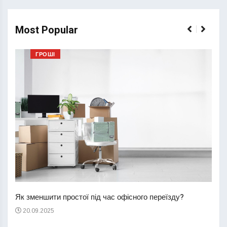
Most Popular
ГРОШІ
Перш
пере
Як зменшити простої під час офісного переїзду?
21
20.09.2025