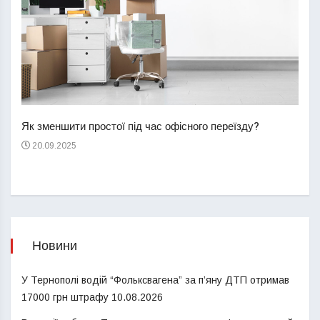
Перш
пере
Як зменшити простої під час офісного переїзду?
21
20.09.2025
Новини
У Тернополі водій “Фольксвагена” за п’яну ДТП отримав
17000 грн штрафу
10.08.2026