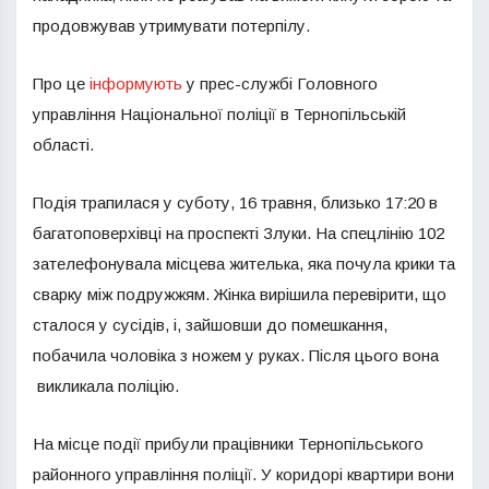
продовжував утримувати потерпілу.
Про це
інформують
у прес-службі Головного
управління Національної поліції в Тернопільській
області.
Подія трапилася у суботу, 16 травня, близько 17:20 в
багатоповерхівці на проспекті Злуки. На спецлінію 102
зателефонувала місцева жителька, яка почула крики та
сварку між подружжям. Жінка вирішила перевірити, що
сталося у сусідів, і, зайшовши до помешкання,
побачила чоловіка з ножем у руках. Після цього вона
викликала поліцію.
На місце події прибули працівники Тернопільського
районного управління поліції. У коридорі квартири вони