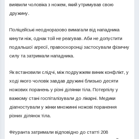
виявили чоловіка з ножем, який утримував свою
дружину.
Поліцейські неодноразово вимагали від нападника
кинути ніж, однак той не реагував. Аби не допустити
подальшої агресії, правоохоронці застосували фізичну
силу та затримали нападника.
Як встановили слідчі, між подружжям виник конфлікт, у
ході якого чоловік завдав дружині близько десяти
ножових поранень у різні ділянки тіла. Потерпілу у
важкому стані госпіталізували до лікарні. Медики
діагностували у жінки множинні ножові поранення
різних ділянок тіла.
Фігуранта затримали відповідно до статті 208