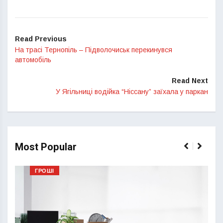
Read Previous
На трасі Тернопіль – Підволочиськ перекинувся
автомобіль
Read Next
У Ягільниці водійка “Ніссану” заїхала у паркан
Most Popular
ГРОШІ