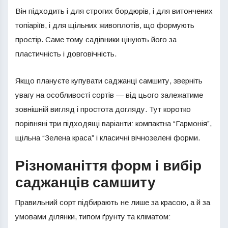
Він підходить і для строгих бордюрів, і для витончених
топіаріїв, і для щільних живоплотів, що формують
простір. Саме тому садівники цінують його за
пластичність і довговічність.
Якщо плануєте купувати саджанці самшиту, зверніть
увагу на особливості сортів — від цього залежатиме
зовнішній вигляд і простота догляду. Тут коротко
порівняні три підходящі варіанти: компактна “Гармонія”,
щільна “Зелена краса” і класичні вічнозелені форми.
Різноманіття форм і вибір
саджанців самшиту
Правильний сорт підбирають не лише за красою, а й за
умовами ділянки, типом ґрунту та кліматом: