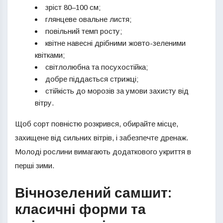
зріст 80–100 см;
глянцеве овальне листя;
повільний темп росту;
квітне навесні дрібними жовто-зеленими
квітками;
світлолюбна та посухостійка;
добре піддається стрижці;
стійкість до морозів за умови захисту від
вітру.
Щоб сорт повністю розкрився, обирайте місце,
захищене від сильних вітрів, і забезпечте дренаж.
Молоді рослини вимагають додаткового укриття в
перші зими.
Вічнозелений самшит:
класичні форми та