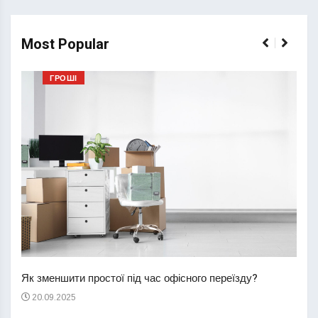
Most Popular
ГРОШІ
Перш
пере
Як зменшити простої під час офісного переїзду?
21
20.09.2025