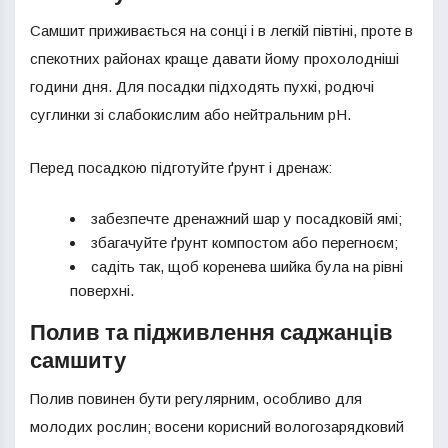
Самшит приживається на сонці і в легкій півтіні, проте в
спекотних районах краще давати йому прохолодніші
години дня. Для посадки підходять пухкі, родючі
суглинки зі слабокислим або нейтральним pH.
Перед посадкою підготуйте ґрунт і дренаж:
забезпечте дренажний шар у посадковій ямі;
збагачуйте ґрунт компостом або перегноєм;
садіть так, щоб коренева шийка була на рівні
поверхні.
Полив та підживлення саджанців
самшиту
Полив повинен бути регулярним, особливо для
молодих рослин; восени корисний вологозарядковий