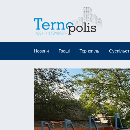
Новини
Гроші
Тернопіль
Суспільст