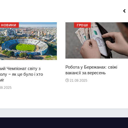
НОВИНИ
ГРОШІ
Робота у Бережанах: свіжі
ий Чемпіонат світу з
вакансії за вересень
лу – як це було і хто
іг
21.09.2025
09.2025