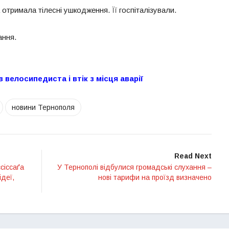
 отримала тілесні ушкодження. Її госпіталізували.
ання.
 велосипедиста і втік з місця аварії
новини Тернополя
Read Next
сіссаґа
У Тернополі відбулися громадські слухання –
ідеї,
нові тарифи на проїзд визначено