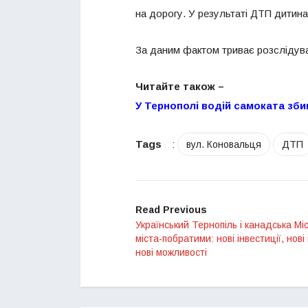
на дорогу. У результаті ДТП дитина
За даним фактом триває розслідув
Читайте також –
У Тернополі водій самоката збив
Tags
:
вул. Коновальця
ДТП
Read Previous
Український Тернопіль і канадська Міс
міста-побратими: нові інвестиції, нові 
нові можливості