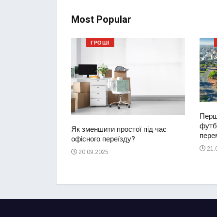
Most Popular
ГРОШІ
ий водій
2-річну дівчинку
ереході
Перш
футбо
Як зменшити простої під час
перем
офісного переїзду?
21.
20.09.2025