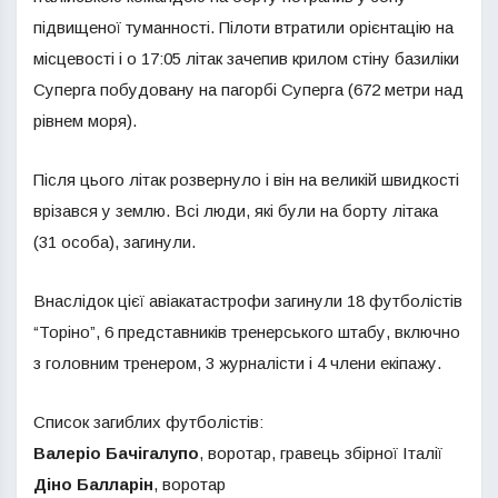
підвищеної туманності. Пілоти втратили орієнтацію на
місцевості і о 17:05 літак зачепив крилом стіну базиліки
Суперга побудовану на пагорбі Суперга (672 метри над
рівнем моря).
Після цього літак розвернуло і він на великій швидкості
врізався у землю. Всі люди, які були на борту літака
(31 особа), загинули.
Внаслідок цієї авіакатастрофи загинули 18 футболістів
“Торіно”, 6 представників тренерського штабу, включно
з головним тренером, 3 журналісти і 4 члени екіпажу.
Список загиблих футболістів:
Валеріо Бачігалупо
, воротар, гравець збірної Італії
Діно Балларін
, воротар