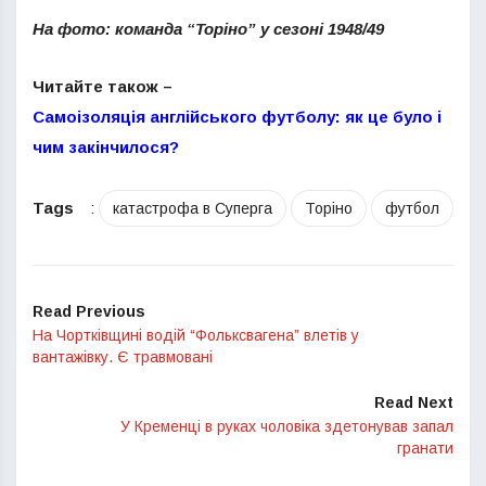
На фото: команда “Торіно” у сезоні 1948/49
Читайте також –
Самоізоляція англійського футболу: як це було і
чим закінчилося?
Tags
:
катастрофа в Суперга
Торіно
футбол
Read Previous
На Чортківщині водій “Фольксвагена” влетів у
вантажівку. Є травмовані
Read Next
У Кременці в руках чоловіка здетонував запал
гранати