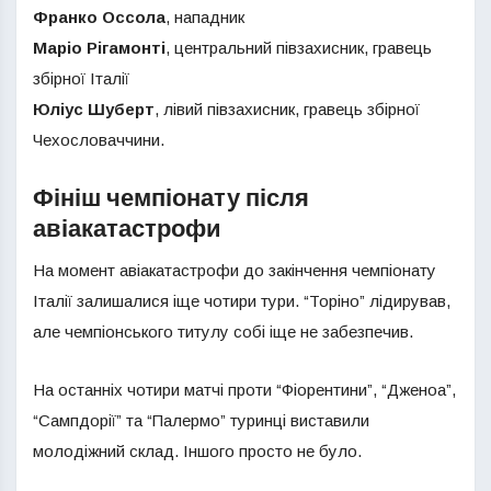
Франко Оссола
, нападник
Маріо Рігамонті
, центральний півзахисник, гравець
збірної Італії
Юліус Шуберт
, лівий півзахисник, гравець збірної
Чехословаччини.
Фініш чемпіонату після
авіакатастрофи
На момент авіакатастрофи до закінчення чемпіонату
Італії залишалися іще чотири тури. “Торіно” лідирував,
але чемпіонського титулу собі іще не забезпечив.
На останніх чотири матчі проти “Фіорентини”, “Дженоа”,
“Сампдорії” та “Палермо” туринці виставили
молодіжний склад. Іншого просто не було.