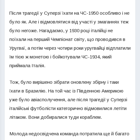
Після трагедії у Суперзі їхати на ЧС-1950 особливо і не
було як. Але і відмовлятися від участі у змаганнях теж
було негоже. Нагадаємо, у 1930 році італійці не
поїхали на перший Чемпіонат світу, що проводився в
Уругваї, а потім через чотири роки уругвайці відплатили
їм тією ж монетою і бойкотували ЧС-1934, який
приймала Італія.
Тож, було вирішено зібрати оновлену збірну і таки
їхати в Бразилію. На той час із Південною Америкою
уже було авіасполучення, але після трагедії у Суперзі
італійські футболісти категорично відмовилися летіти
літаком. Вони добиралися туди кораблем.
Молода недосвідчена команда потратила ще й багато