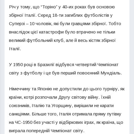
Річ у тому, що “Торіно” у 40-их роках був основою
збірної Італії. Серед 18-ти загиблих футболістів у
Суперзі – 10 чоловік, які були гравцями збірної. Тобто
внаслідок цієї катастрофи було втрачено не тільки
великий футбольний клуб, але й весь кістяк збірної
Італії.
У 1950 році в Бразилії відбувся четвертий Чемпіонат
світу з футболу і це був перший повоєнний Мундіаль.
Німеччину та Японію не допустили до цього турніру, як
країни, котрі розпочали Другу світову війну. Їхній
союзників, Італію та Угорщину, вирішили не карати
санкціями. Більше того, Італія отримала пряму путівку
на ЧС-1950 без участі у відбіркових іграх, як країна, що
виграла попередній Чемпіонат світу.