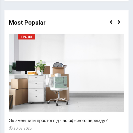
Most Popular
ГРОШІ
Перш
пере
Як зменшити простої під час офісного переїзду?
21
20.09.2025