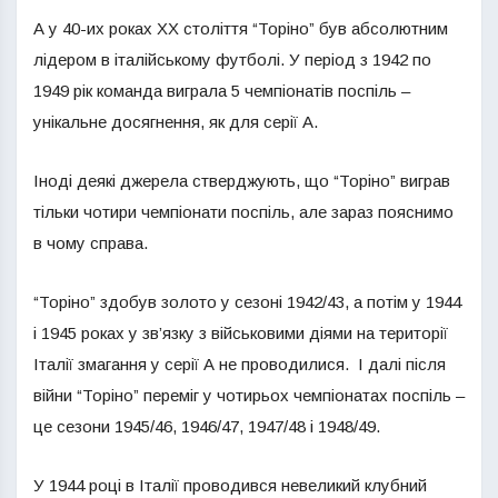
А у 40-их роках ХХ століття “Торіно” був абсолютним
лідером в італійському футболі. У період з 1942 по
1949 рік команда виграла 5 чемпіонатів поспіль –
унікальне досягнення, як для серії А.
Іноді деякі джерела стверджують, що “Торіно” виграв
тільки чотири чемпіонати поспіль, але зараз пояснимо
в чому справа.
“Торіно” здобув золото у сезоні 1942/43, а потім у 1944
і 1945 роках у зв’язку з військовими діями на території
Італії змагання у серії А не проводилися. І далі після
війни “Торіно” переміг у чотирьох чемпіонатах поспіль –
це сезони 1945/46, 1946/47, 1947/48 і 1948/49.
У 1944 році в Італії проводився невеликий клубний