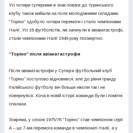
Усі чотири суперники в знак поваги до туринського
клубу також вийшли на поле молодіжними складами.
“Торіно” здобуло чотири перемоги і стало чемпіонами
Італії. Усі 18 футболістів, які загинули в авіакатастрофі,
стали чемпіонами Італії 1949 року посмертно.
“Торіно” після авіакатастрофи
Після авіакатастрофи у Суперзі футбольний клуб
“Торіно” поступово відновився, але до рівня гранду
італійського футболу він більше ніколи так і не
повернувся. Хоча в новій історії команди були і помітні
спалахи.
Зокрема, у сезоні 1975/76 “Торіно” став чемпіоном серії
А – це 7-ма перемога команди в чемпіонаті Італії, а у