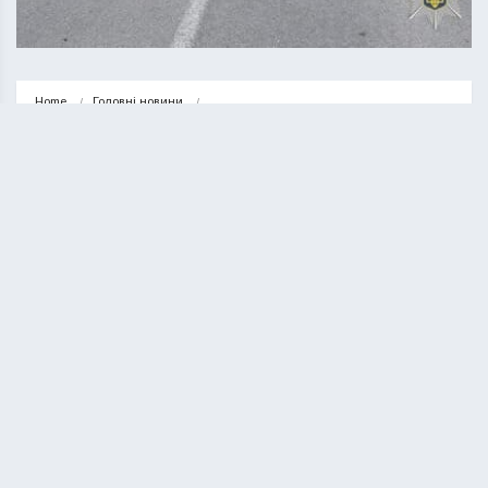
Home
Головні новини
На Чортківщині водій “Фольксвагена” влетів у вантажівку. Є травмовані
ГОЛОВНІ НОВИНИ
НОВИНИ
На Чортківщині водій
“Фольксвагена” влетів у
вантажівку. Є травмовані
КУРИЛО ОЛЕГ
19.05.2026
1 minute read