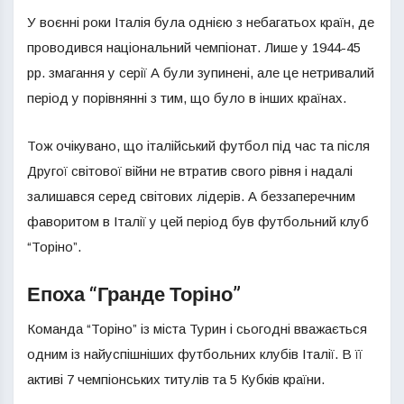
У воєнні роки Італія була однією з небагатьох країн, де
проводився національний чемпіонат. Лише у 1944-45
рр. змагання у серії А були зупинені, але це нетривалий
період у порівнянні з тим, що було в інших країнах.
Тож очікувано, що італійський футбол під час та після
Другої світової війни не втратив свого рівня і надалі
залишався серед світових лідерів. А беззаперечним
фаворитом в Італії у цей період був футбольний клуб
“Торіно”.
Епоха “Гранде Торіно”
Команда “Торіно” із міста Турин і сьогодні вважається
одним із найуспішніших футбольних клубів Італії. В її
активі 7 чемпіонських титулів та 5 Кубків країни.