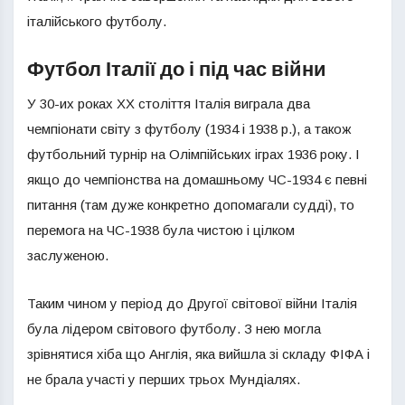
італійського футболу.
Футбол Італії до і під час війни
У 30-их роках ХХ століття Італія виграла два
чемпіонати світу з футболу (1934 і 1938 р.), а також
футбольний турнір на Олімпійських іграх 1936 року. І
якщо до чемпіонства на домашньому ЧС-1934 є певні
питання (там дуже конкретно допомагали судді), то
перемога на ЧС-1938 була чистою і цілком
заслуженою.
Таким чином у період до Другої світової війни Італія
була лідером світового футболу. З нею могла
зрівнятися хіба що Англія, яка вийшла зі складу ФІФА і
не брала участі у перших трьох Мундіалях.