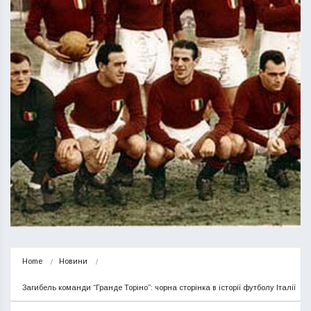
Home
Новини
Загибель команди “Гранде Торіно”: чорна сторінка в історії футболу Італії