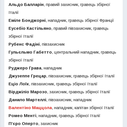
Альдо Балларін
, правий захисник, гравець збірної
Італії
Еміле Бонджорні
, нападник, гравець збірної Франції
Еусебіо Кастільяно
, правий півзахисник, гравець
збірної Італії
Рубенс Фадіні
, півзахисник
Гульєльмо Габетто
, центральний нападник, гравець
збірної Італії
Руджеро Грава
, нападник
Джузеппе Грецар
, півзахисник, гравець збірної Італії
Еціо Лоїк
, півзахисник, гравець збірної Італії
Вірджіліо Марозо
, захисник, гравець збірної Італії
Данило Мартеллі
, півзахисник, нападник
Валентіно Маццола
, нападник, капітан збірної Італії
Ромео Менті
, нападник, гравець збірної Італії
П’єро Оперто
, захисник