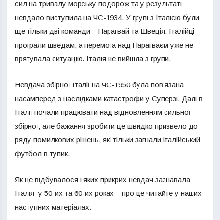
сил на тривалу морську подорож та у результаті
невдало виступила на ЧС-1934. У групі з Італією були
ще тільки дві команди – Парагвай та Швеція. Італійці
програли шведам, а перемога над Парагваєм уже не
врятувала ситуацію. Італія не вийшла з групи.
Невдача збірної Італії на ЧС-1950 була пов’язана
насамперед з наслідками катастрофи у Суперзі. Далі в
Італії почали працювати над відновленням сильної
збірної, але бажання зробити це швидко призвело до
ряду помилкових рішень, які тільки загнали італійський
футбол в тупик.
Як це відбувалося і яких прикрих невдач зазнавала
Італія у 50-их та 60-их роках – про це читайте у наших
наступних матеріалах.