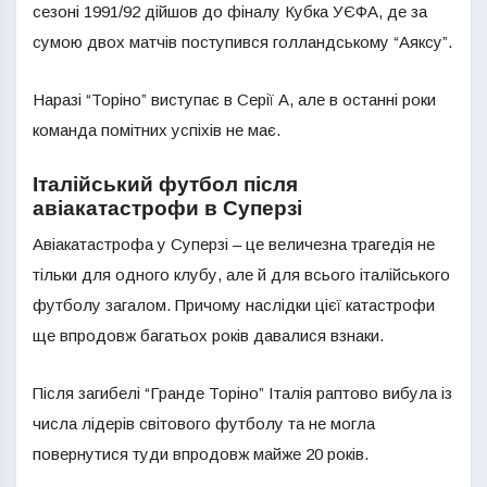
сезоні 1991/92 дійшов до фіналу Кубка УЄФА, де за
сумою двох матчів поступився голландському “Аяксу”.
Наразі “Торіно” виступає в Серії А, але в останні роки
команда помітних успіхів не має.
Італійський футбол після
авіакатастрофи в Суперзі
Авіакатастрофа у Суперзі – це величезна трагедія не
тільки для одного клубу, але й для всього італійського
футболу загалом. Причому наслідки цієї катастрофи
ще впродовж багатьох років давалися взнаки.
Після загибелі “Гранде Торіно” Італія раптово вибула із
числа лідерів світового футболу та не могла
повернутися туди впродовж майже 20 років.