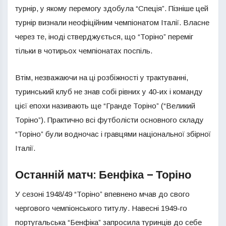
турнір, у якому перемогу здобула “Спеція”. Пізніше цей
турнір визнали неофіційним чемпіонатом Італії. Власне
через те, іноді стверджується, що “Торіно” переміг
тільки в чотирьох чемпіонатах поспіль.
Втім, незважаючи на ці розбіжності у трактуванні,
туринський клуб не знав собі рівних у 40-их і команду
цієї епохи називають ще “Гранде Торіно” (“Великий
Торіно”). Практично всі футболісти основного складу
“Торіно” були водночас і гравцями національної збірної
Італії.
Останній матч: Бенфіка – Торіно
У сезоні 1948/49 “Торіно” впевнено мчав до свого
чергового чемпіонського титулу. Навесні 1949-го
португальська “Бенфіка” запросила туринців до себе