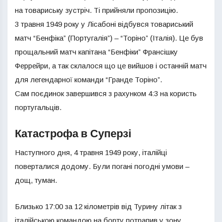
на товариську зустріч. Ті прийняли пропозицію.
3 травня 1949 року у Лісабоні відбувся товариський
матч “Бенфіка” (Португалія”) – “Торіно” (Італія). Це був
прощальний матч капітана “Бенфіки” Франсішку
Феррейри, а так склалося що це вийшов і останній матч
для легендарної команди “Гранде Торіно”.
Сам поєдинок завершився з рахунком 4:3 на користь
португальців.
Катастрофа в Суперзі
Наступного дня, 4 травня 1949 року, італійці
поверталися додому. Були погані погодні умови –
дощ, туман.
Близько 17:00 за 12 кілометрів від Турину літак з
італійською командою на борту потрапив у зону