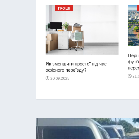
ГРОШІ
Перш
футбо
ий водій
Як зменшити простої під час
перем
2-річну дівчинку
офісного переїзду?
ереході
21.
20.09.2025