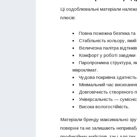
Ці оздоблювальні матеріали належа
плюсів:
Повна пожежна безпека та с
Стабільність кольору, який
Величезна палітра відтінкі
Комфорт у роботі завдяки п
Паропроникна структура, я
мікроклімат.
Чудова покривна здатність
Мінімальний час висихання
Довговічність створеного п
Універсальність — сумісні
Висока вологостійкість.
Матеріали бренду максимально зруч
поверхні та не залишають неприваб
професійних майстрів, так і для тих