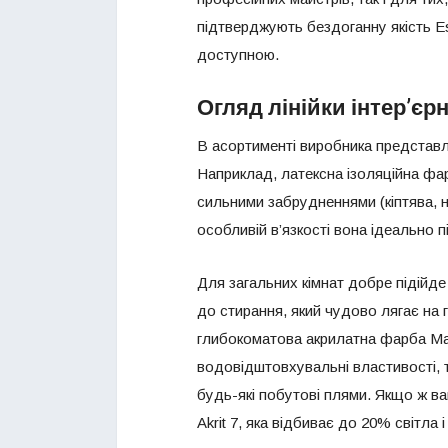
підтверджують бездоганну якість Es
доступною.
Огляд лінійки інтер’є
В асортименті виробника представле
Наприклад, латексна ізоляційна фа
сильними забрудненнями (кіптява, н
особливій в’язкості вона ідеально п
Для загальних кімнат добре підійде 
до стирання, який чудово лягає на г
глибокоматова акрилатна фарба Matti
водовідштовхувальні властивості, 
будь-які побутові плями. Якщо ж вам
Akrit 7, яка відбиває до 20% світла