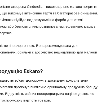
гістю створена Cinderella – високощільне матове покриття
 що витримує інтенсивне тертя та багаторазове очищення.
 кімнати підійде водоемульсійна фарба для стелі
ликом або безповітряним розпилювачем, ефективно маскує
оверхню.
вністю гіпоалергенною. Вона рекомендована для
а спальнях, оскільки є абсолютно нешкідливою для малюків
родукцію Eskaro?
ашого інтер’єру допоможуть досвідчені консультанти
агазин пропонує виключно оригінальну продукцію бренду
и. Відсутність зайвих посередницьких націнок дозволяє
нтоспроможну вартість товарів.