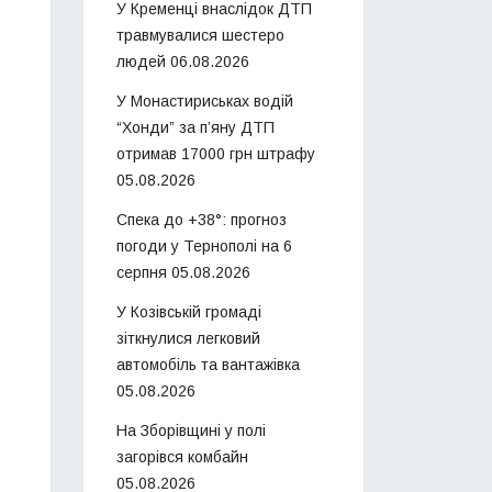
У Кременці внаслідок ДТП
травмувалися шестеро
людей
06.08.2026
У Монастириськах водій
“Хонди” за п’яну ДТП
отримав 17000 грн штрафу
05.08.2026
Спека до +38°: прогноз
погоди у Тернополі на 6
серпня
05.08.2026
У Козівській громаді
зіткнулися легковий
автомобіль та вантажівка
05.08.2026
На Зборівщині у полі
загорівся комбайн
05.08.2026