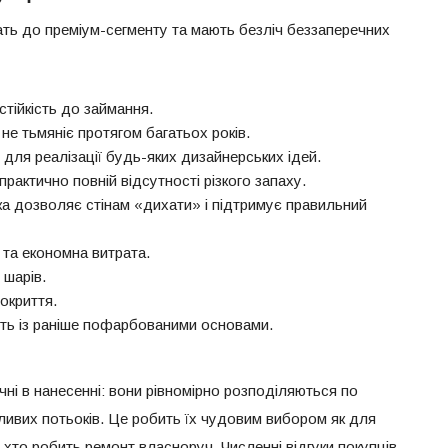
ть до преміум-сегменту та мають безліч беззаперечних
тійкість до займання.
 не тьмяніє протягом багатьох років.
в для реалізації будь-яких дизайнерських ідей.
рактично повній відсутності різкого запаху.
ка дозволяє стінам «дихати» і підтримує правильний
 та економна витрата.
 шарів.
окриття.
сть із раніше пофарбованими основами.
ні в нанесенні: вони рівномірно розподіляються по
ливих потьоків. Це робить їх чудовим вибором як для
, хто робить ремонт власноруч. Численні відгуки покупців