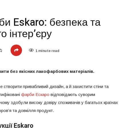
би Eskaro: безпека та
о інтер’єру
1 minute read
ити без якісних лакофарбових матеріалів.
 створити привабливий дизайн, а й захистити стіни та
тифіковані
фарби Ескаро
відповідають суворим
чому здобули високу довіру споживачів у багатьох країнах
оров’я та довкілля продукт.
кції Eskaro