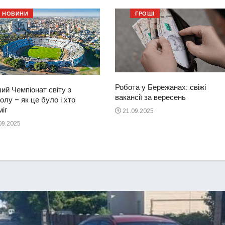
НОВИНИ
ГРОШІ
Робота у Бережанах: свіжі
ий Чемпіонат світу з
вакансії за вересень
лу – як це було і хто
іг
21.09.2025
09.2025