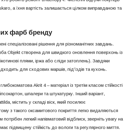
karo, а їхня вартість залишається цілком виправданою та
рних фарб бренду
ні спеціалізовані рішення для різноманітних завдань.
рба Objekt створена для швидкого оновлення поверхонь із
ікотинові плями, іржа або сліди затоплень). Завдяки
ідходить для сходових маршів, під’їздів та кухонь.
глибокоматова Akrit 4 – матеріал із третім класом стійкості
іпсокартон, шпалери та штукатурку. Інший варіант,
lda, містить у складі віск, який посилює
тому з такого оксамитового покриття легко видаляються
 потрібен легкий напівматовий відблиск, зверніть увагу на
 і має підвищену стійкість до вологи та регулярного миття.